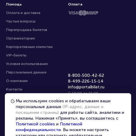
Помощь
Оплата
Оплата и доставка
Частые вопросы
Перепродажа билетов
Организаторам
Корпоративным клиентам
VIP-билеты
Условия использования
Персональные данные
8-800-500-42-62
О компании
8-499-226-15-14
Мы используем cookies и обрабатываем ваши
info@portalbilet.ru
Контакты
персональные данные
(IP-адрес, данные о
С 10:00 до 21:00
,
посещении страниц)
для работы сайта, аналитики и
Карта сайта
звонок бесплатный
рекламы. Нажимая «Принять», вы соглашаетесь с
Управление cookies
Все площадки
Политикой cookies
и
Политикой
конфиденциальности
. Вы можете настроить
категории или отклонить необязательные.