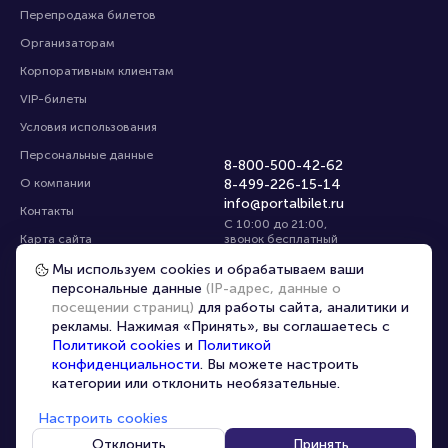
Перепродажа билетов
Организаторам
Корпоративным клиентам
VIP-билеты
Условия использования
Персональные данные
8-800-500-42-62
О компании
8-499-226-15-14
info@portalbilet.ru
Контакты
С 10:00 до 21:00
,
Карта сайта
звонок бесплатный
Управление cookies
Все площадки
Мы используем cookies и обрабатываем ваши
персональные данные
(IP-адрес, данные о
посещении страниц)
для работы сайта, аналитики и
Главная
|
Курск
рекламы. Нажимая «Принять», вы соглашаетесь с
Политикой cookies
и
Политикой
конфиденциальности
. Вы можете настроить
категории или отклонить необязательные.
Настроить cookies
© 2020 -
2026
portalbilet.ru
Все права защищены
Отклонить
Принять