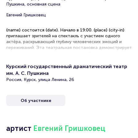
Пушкина, основная сцена
Евгений Гришковец
{name} состоится {date}. Начало в 19:00. {place} {city-in}
приглашает зрителей на спектакль с участием одного
актёра, раскрывающий глубину человеческих эмоций и
переживаний. Эта театральная постановка демонстрирует
искусство перевоплощения в его чистейшем виде.
Рекомендации по выбору мест в зале
Курский государственный драматический театр
им. А. С. Пушкина
Партер (первые ряды) — привилегированное расположение,
Россия, Курск, улица Ленина, 26
позволяющее уловить мельчайшие нюансы мимики и
интонаций исполнителя
Бельэтаж — сочетание доступности и качественного
Об участнике
обзора сценического пространства
Балкон — экономичный выбор с возможностью наблюдать
целостную картину драматического действа
VIP-зона — премиальный комфорт и отличная акустика
артист
Евгений Гришковец