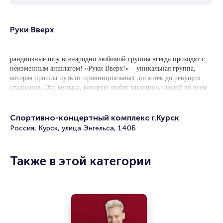
Руки Вверх
рандиозные шоу всенародно любимой группы всегда проходят с
неизменным аншлагом! «Руки Вверх!» – уникальная группа,
которая прошла путь от провинциальных дискотек до ревущих
стадионов. Это музыка, которую любят миллионы людей во всем
мире! Это песни, ротации которых на радио побили все рекорды!
Это альбомы, которые обрели заслуженный статус платиновых!
Спортивно-концертный комплекс г.Курск
Новая программа, неизменные хиты, уникальные световые и
Россия, Курск, улица Энгельса, 140Б
видео инсталляции, специальные звездные гости концерта - все
это на большом концерте в СКК 18 сентября 2019 года!
Также в этой категории