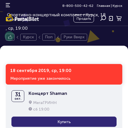
Руки Вверх
12+
8-800-500-42-62
Главная
|
Курск
Спортивно-концертный комплекс г.Курск, 18
сентября,
Продать
ср, 19:00
Курск
Поп
Руки Вверх
18 сентября 2019, ср, 19:00
Мероприятие уже закончилось
Концерт Shaman
31
окт.
МегаГРИНН
сб
19:00
Купить