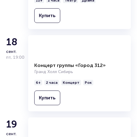
12+
2 часа
Театр
Драма
повышенным спросом и быстро распродаются! По
вопросам выбора мест и оформления заказа обращайтесь
по телефону {phone}.
Купить
Полезные ссылки
Подробнее о том, как вернуть, сдать или продать билет
18
читайте в разделах:
сент.
Продать билет
пт
,
19:00
Брокерам
Организаторам
Концерт группы «Город 312»
Гранд Холл Сибирь
6+
2 часа
Концерт
Рок
Купить