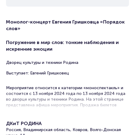
Монолог-концерт Евгения Гришковца «Порядок
слов»
Погружение в мир слов: тонкие наблюдения и
искренние эмоции
Дворец культуры и техники Родина
Выступает: Евгений Гришковец
Мероприятие относится к категории «моноспектакль» и
состоится с 13 ноября 2024 года по 13 ноября 2024 года
во дворце культуры и техники Родина. На этой странице
представлена афиша мероприятия. Продажа билетов
онлайн на нашем официальном сайте осуществляется без
посредников. Зачастую это единственная возможность
достать билет на моноспектакль.
ДКиТ РОДИНА
Россия, Владимирская область, Ковров, Волго-Донская
Билеты на монолог-концерт Евгения Гришковца