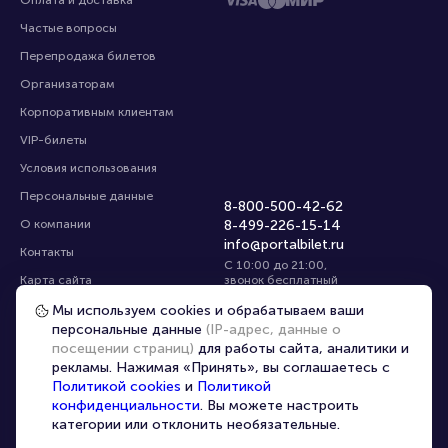
Оплата и доставка
Частые вопросы
Перепродажа билетов
Организаторам
Корпоративным клиентам
VIP-билеты
Условия использования
Персональные данные
8-800-500-42-62
О компании
8-499-226-15-14
info@portalbilet.ru
Контакты
С 10:00 до 21:00
,
Карта сайта
звонок бесплатный
Управление cookies
Все площадки
Мы используем cookies и обрабатываем ваши
персональные данные
(IP-адрес, данные о
посещении страниц)
для работы сайта, аналитики и
Главная
|
Королев
рекламы. Нажимая «Принять», вы соглашаетесь с
Политикой cookies
и
Политикой
конфиденциальности
. Вы можете настроить
категории или отклонить необязательные.