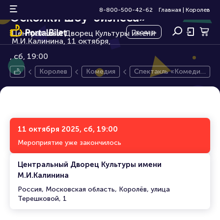
Спектакль «Комедианты.
12+
8-800-500-42-62
Главная
|
Королев
Осколки шоу-бизнеса»
Центральный Дворец Культуры имени
Продать
М.И.Калинина, 11 октября,
сб, 19:00
Королев
Комедия
Спектакль «Комедиа
нты. Осколки шоу-би
знеса»
11 октября 2025, сб, 19:00
Мероприятие уже закончилось
Центральный Дворец Культуры имени
М.И.Калинина
Россия, Московская область, Королёв, улица
Терешковой, 1