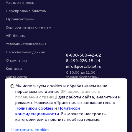
Частые вопросы
Перепродажа билетов
Организаторам
Корпоративным клиентам
VIP-билеты
Условия использования
Персональные данные
8-800-500-42-62
О компании
8-499-226-15-14
info@portalbilet.ru
Контакты
С 10:00 до 21:00
,
Карта сайта
звонок бесплатный
Управление cookies
Все площадки
Мы используем cookies и обрабатываем ваши
персональные данные
(IP-адрес, данные о
посещении страниц)
для работы сайта, аналитики и
Главная
|
Кондопога
рекламы. Нажимая «Принять», вы соглашаетесь с
Политикой cookies
и
Политикой
конфиденциальности
. Вы можете настроить
категории или отклонить необязательные.
Настроить cookies
© 2020 -
2026
portalbilet.ru
Все права защищены