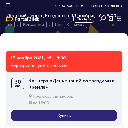
Zivert
12+
8-800-500-42-62
Главная
|
Кондопога
Ледовый дворец Кондопога, 13 ноября,
сб, 18:00
Продать
Кондопога
Поп
Zivert
13 ноября 2021, сб, 18:00
Мероприятие уже закончилось
Концерт «День знаний со звёздами в
30
авг.
Кремле»
Кремлевский дворец
вс
18:00
Купить