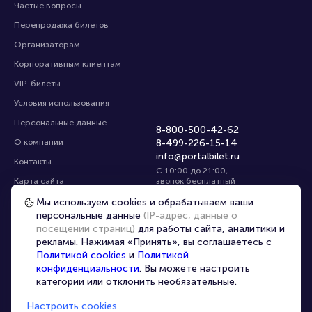
Частые вопросы
Перепродажа билетов
Организаторам
Корпоративным клиентам
VIP-билеты
Условия использования
Персональные данные
8-800-500-42-62
О компании
8-499-226-15-14
info@portalbilet.ru
Контакты
С 10:00 до 21:00
,
Карта сайта
звонок бесплатный
Управление cookies
Все площадки
Мы используем cookies и обрабатываем ваши
персональные данные
(IP-адрес, данные о
посещении страниц)
для работы сайта, аналитики и
Главная
|
Коломна
рекламы. Нажимая «Принять», вы соглашаетесь с
Политикой cookies
и
Политикой
конфиденциальности
. Вы можете настроить
категории или отклонить необязательные.
Настроить cookies
© 2020 -
2026
portalbilet.ru
Все права защищены