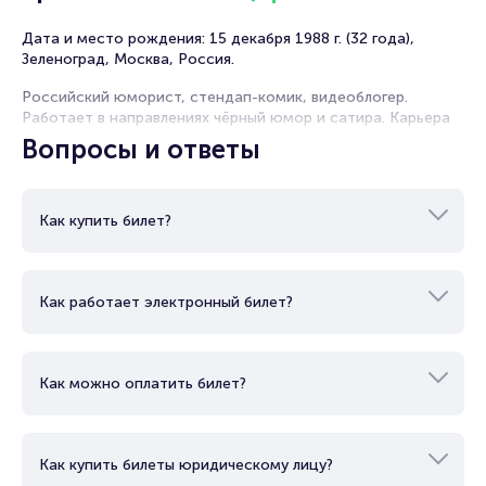
подготовленное для вас любимым Stand-up-комиком!
Дата и место рождения: 15 декабря 1988 г. (32 года),
Зеленоград, Москва, Россия.
Российский юморист, стендап-комик, видеоблогер.
Работает в направлениях чёрный юмор и сатира. Карьера
артиста началась с участия в шоу «Comedy Баттл» на ТНТ.
Вопросы и ответы
Он дважды приходил на проект, однако не дошел до
финала. После этого начал вести канал на YouTube, где
собрал почти миллион подписчиков. В 2015-м году
выступал в «Открытом микрофоне». Его пригласили в
Как купить билет?
«Stand Up» и он стал постоянным резидентом. С 2018 г.
становится участником телешоу «Прожарка». Сейчас у
артиста активно гастролирует по России и странам СНГ.
Как работает электронный билет?
Как можно оплатить билет?
Как купить билеты юридическому лицу?