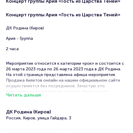
Концерт группы Ария «Гость из Царства Теней»
Концерт группы Ария «Гость из Царства Теней»
ДК Родина (Киров)
Ария - Группа
2 часа
Мероприятие относится к категории «рок» и состоится с
26 марта 2023 года по 26 марта 2023 года в ДК Родина.
На этой странице представлена афиша мероприятия.
Продажа билетов онлайн на нашем официальном сайте
осуществляется без посредников. Зачастую это
единственная возможность достать билет на рок.
Читать дальше
Концерты рок-групп часто проходят в в Кирове. Музыка
этого жанра отличается лиричностью, гитарными
ДК Родина (Киров)
партиями, выраженным звучанием ударных и вокалом рок-
Россия, Киров, улица Гайдара, 3
певцов.
Многие рок-хиты вошли в золотую коллекцию мировой