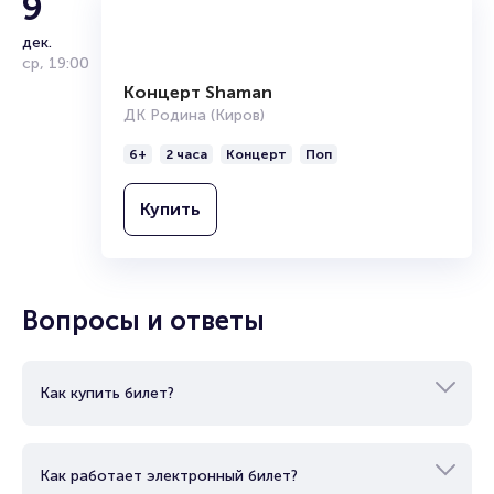
9
Продать билет
дек.
Брокерам
ср
,
19:00
Организаторам
Концерт Shaman
ДК Родина (Киров)
6+
2 часа
Концерт
Поп
Купить
Вопросы и ответы
Как купить билет?