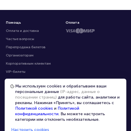
Помощь
Оплата
Оплата и доставка
Частые вопросы
Перепродажа билетов
Организаторам
Корпоративным клиентам
Мы используем cookies и обрабатываем ваши
VIP-билеты
персональные данные
(IP-адрес, данные о
Условия использования
посещении страниц)
для работы сайта, аналитики и
рекламы. Нажимая «Принять», вы соглашаетесь с
Персональные данные
8-800-500-42-62
Политикой cookies
и
Политикой
О компании
8-499-226-15-14
конфиденциальности
. Вы можете настроить
info@portalbilet.ru
категории или отклонить необязательные.
Контакты
С 10:00 до 21:00
,
Карта сайта
звонок бесплатный
Настроить cookies