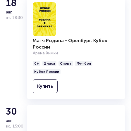
18
выступает в Российской премьер-лиге.
Победитель Первенства СССР среди
авг.
команд Первой лиги 1984 года,
вт
,
18:30
трёхкратный победитель Первенства
России среди команд Второго дивизиона
(1994, 2004, 2014/15). Полуфиналист
кубка СССР 1984 года. Главный тренер —
Матч Родина - Оренбург. Кубок
Игорь Черевченко.
России
Арена Химки
0+
2 часа
Спорт
Футбол
Кубок России
Купить
30
авг.
вс
,
15:00