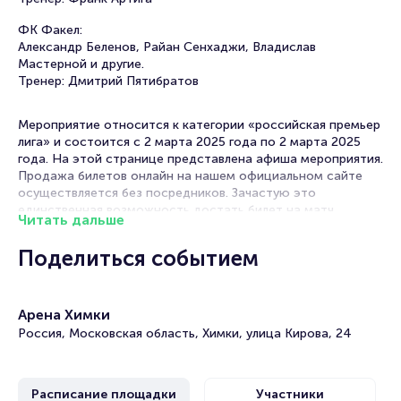
ФК Факел:
Александр Беленов, Райан Сенхаджи, Владислав
Мастерной и другие.
Тренер: Дмитрий Пятибратов
Мероприятие относится к категории «российская премьер
лига» и состоится с 2 марта 2025 года по 2 марта 2025
года. На этой странице представлена афиша мероприятия.
Продажа билетов онлайн на нашем официальном сайте
осуществляется без посредников. Зачастую это
единственная возможность достать билет на матч
Читать дальше
Российской Премьер Лиги.
Поделиться событием
Билеты на матч Химки - Факел. Российская
Премьер Лига
Арена Химки
Portalbilet – удобный и надежный сервис для покупки и
Россия, Московская область, Химки, улица Кирова, 24
продажи билетов на мероприятия разного формата.
Среднее время на покупку билета здесь начиная с выбора
места завершая оформлением его в зрительном зале на
ваше имя занимает не более двух минут. Билеты на матч
Расписание площадки
Участники