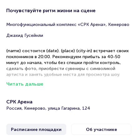
Почувствуйте ритм жизни на сцене
Многофункциональный комплекс «СРК Арена», Кемерово
Джахид Гусейнли
{name} состоится {date}. {place} {city-in} встречает своих
поклонников в 20:00. Рекомендуем прибыть за 40-50
минут до начала, чтобы без спешки пройти контроль,
сделать фото, приобрести сувениры с символикой
артиста и занять удобные места для просмотра шоу.
Читать дальше
Рекомендации по выбору мест
Танцевальный партер — идеальная зона для активных
СРК Арена
фанатов, желающих двигаться в такт музыке и быть ближе
Россия, Кемерово, улица Гагарина, 124
к своему кумиру
Фан-зона — оптимальное сочетание хорошего обзора и
возможности погрузиться в атмосферу выступления
Расписание площадки
Об участнике
Сидячие места — комфортный вариант для спокойного
просмотра музыкального шоу с удобной точки обзора