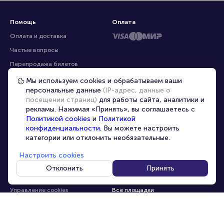
Помощь
Оплата
Оплата и доставка
Частые вопросы
Мы используем cookies и обрабатываем ваши
персональные данные
(IP-адрес, данные о
Перепродажа билетов
посещении страниц)
для работы сайта, аналитики и
Организаторам
рекламы. Нажимая «Принять», вы соглашаетесь с
Корпоративным клиентам
Политикой cookies
и
Политикой
конфиденциальности
. Вы можете настроить
VIP-билеты
категории или отклонить необязательные.
Условия использования
Настроить cookies
Персональные данные
8-800-500-42-62
Отклонить
Принять
О компании
8-499-226-15-14
info@portalbilet.ru
Контакты
С 10:00 до 21:00
,
Карта сайта
звонок бесплатный
Управление cookies
Все площадки