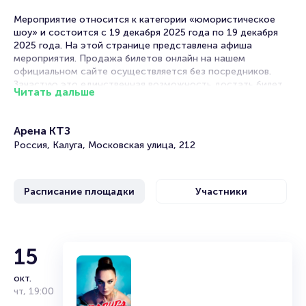
Мероприятие относится к категории «юмористическое
шоу» и состоится с 19 декабря 2025 года по 19 декабря
2025 года. На этой странице представлена афиша
мероприятия. Продажа билетов онлайн на нашем
официальном сайте осуществляется без посредников.
Зачастую это единственная возможность достать билет
Читать дальше
на юмористическое шоу.
Билеты на шоу «Уральские пельмени.
Арена КТЗ
Новогоднее»
Россия, Калуга, Московская улица, 212
Portalbilet – удобный и надежный сервис для покупки и
продажи билетов на мероприятия разного формата.
Расписание площадки
Участники
Среднее время на покупку билета здесь начиная с выбора
места завершая оформлением его в зрительном зале на
ваше имя занимает не более двух минут. Билеты на
«Уральские пельмени. Новогоднее» пользуются большой
популярностью у зрителей. Спешите купить их, пока они
15
есть в наличии.
окт.
Полезные ссылки
Дмитрий Брекоткин
чт
,
19:00