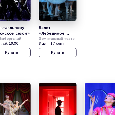
ктакль-шоу 
Балет 
ужской сезон»
«Лебединое 
Выборгский
озеро» 
Эрмитажный театр
г, сб, 19:00
8 авг - 17 сент
Классический 
балет с 
Купить
Купить
видеоэффектами 
(«Санкт-
Петербургский 
Балет»)