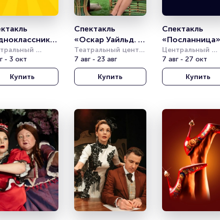
ктакль 
Спектакль 
Спектакль 
дноклассники
«Оскар Уайльд. 
«Посланница
тральный 
Смешно о 
Театральный центр 
Центральный 
демический 
г - 3 окт
на Страстном
7 авг - 23 авг
академический 
7 авг - 27 окт
серьёзном»
тр Российской 
театр Российско
Купить
Купить
Купить
ии
Армии