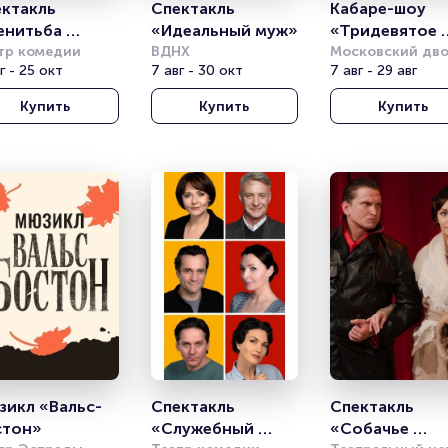
ктакль 
Спектакль 
Кабаре-шоу 
нитьба 
«Идеальный муж»
«Тридевятое 
льзаминова»
тр комедии
ВДНХ
царство»
Московский дво
г - 25 окт
7 авг - 30 окт
молодёжи
7 авг - 29 авг
Купить
Купить
Купить
икл «Вальс-
Спектакль 
Спектакль 
стон»
«Служебный 
«Собачье 