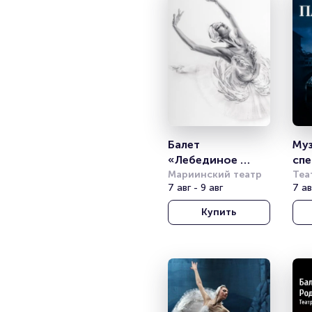
Балет 
Муз
«Лебединое 
спе
озеро». Балет 
Мариинский театр
«П
Теа
7 авг - 9 авг
7 ав
театра им. 
Леонида 
Купить
Якобсона