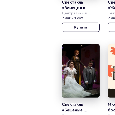
Спектакль 
Спе
«Венеция в 
«Же
снегу»
Центральный 
Ба
Теа
академический 
7 авг - 9 окт
7 ав
театр Российской 
Купить
Армии
Спектакль 
Мюз
«Бешеные 
бо