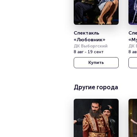
Спектакль 
Спе
«Любовник»
«М
ДК Выборгский
ДК 
8 авг - 19 сент
8 ав
Купить
Другие города