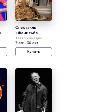
Спектакль 
»
«Женитьба 
Фигаро»
Театр комедии
7 авг - 30 окт
Купить