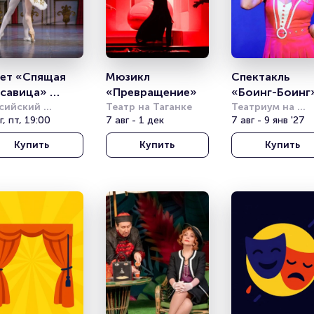
ет «Спящая 
Мюзикл 
Спектакль 
савица» 
«Превращение»
«Боинг-Боинг
ентина 
сийский 
Театр на Таганке
Театриум на 
демический 
г, пт, 19:00
7 авг - 1 дек
Серпуховке
7 авг - 9 янв '27
ищенко
одёжный театр 
Купить
Купить
Купить
МТ)