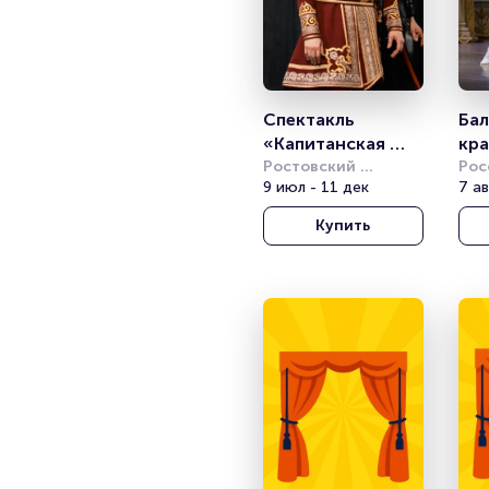
Спектакль 
Бал
«Капитанская 
кра
дочка»
Ростовский 
Вал
Рос
академический 
9 июл - 11 дек
ака
7 ав
Гр
театр драмы им. 
мол
Купить
М.Горького
(РА