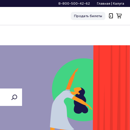
8-800-500-42-62
Главная
|
Калуга
Продать
билеты