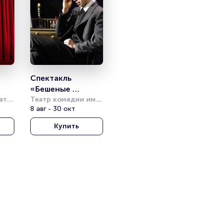
Спектакль 
«Бешеные 
тр 
деньги»
Театр комедии им. 
Акимова
8 авг - 30 окт
Купить