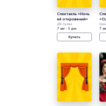
Спектакль «Ночь 
Спе
её откровений»
«О
ДК Зуева
»
Цен
7 авг - 5 дек
ака
7 ав
теа
Купить
Арм