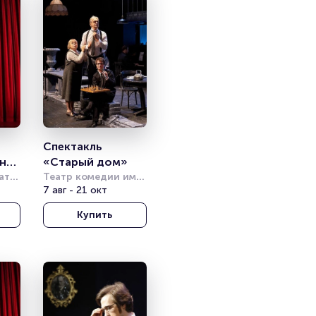
Спектакль 
о, 
«Старый дом»
я 
тр 
Театр комедии им. 
Акимова
7 авг - 21 окт
Купить