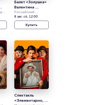
Балет «Золушка» 
Валентина 
рец 
Грищенко
Российский 
академический 
8 авг, сб, 12:00
молодёжный театр 
Купить
(РАМТ)
Спектакль 
«Элементарно, 