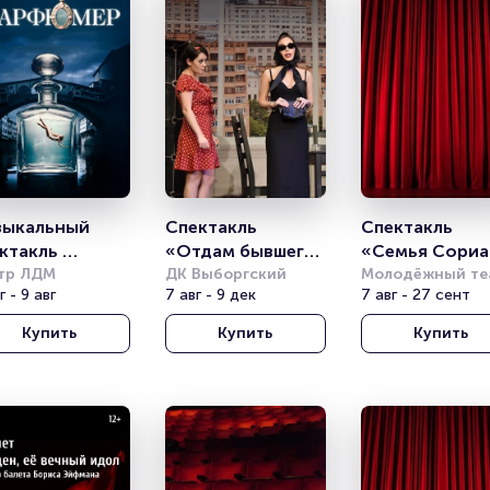
ыкальный 
Спектакль 
Спектакль 
ктакль 
«Отдам бывшего 
«Семья Сориан
арфюмер»
тр ЛДМ
в хорошие руки»
ДК Выборгский
или Итальянска
Молодёжный теа
г - 9 авг
7 авг - 9 дек
на Фонтанке
7 авг - 27 сент
комедия»
Купить
Купить
Купить