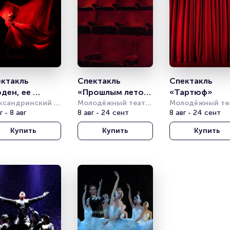
ктакль 
Спектакль 
Спектакль 
ден, ее 
«Прошлым летом 
«Тартюф»
ный идол» 
ксандринский 
в Чулимске»
Молодёжный театр 
Молодёжный теа
тр
г - 8 авг
на Фонтанке
8 авг - 24 сент
на Фонтанке
8 авг - 24 сент
атр балета Б. 
фмана)
Купить
Купить
Купить