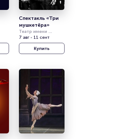
Спектакль «Три 
»
мушкетёра»
Театр имени 
Моссовета
7 авг - 11 сент
й 
Купить