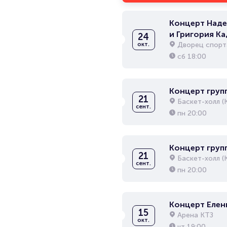
Концерт Над
и Григория К
24
песни»
Дворец спорта
окт.
сб
18:00
Концерт групп
21
Баскет-холл (
сент.
пн
20:00
Концерт групп
21
Баскет-холл (
сент.
пн
20:00
Концерт Елен
15
Арена КТЗ
окт.
чт
19:00