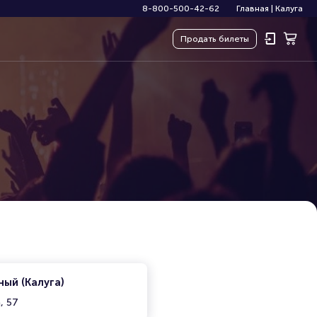
8-800-500-42-62
Главная
|
Калуга
Продать
билеты
ый (Калуга)
, 57