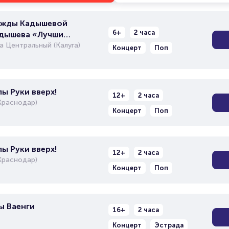
ежды Кадышевой
6+
2 часа
адышева «Лучшие
 Центральный (Калуга)
Концерт
Поп
ы Руки вверх!
12+
2 часа
Краснодар)
Концерт
Поп
ы Руки вверх!
12+
2 часа
Краснодар)
Концерт
Поп
ы Ваенги
16+
2 часа
Концерт
Эстрада