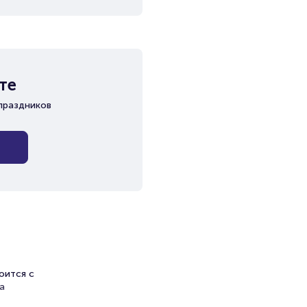
те
праздников
оится с
та