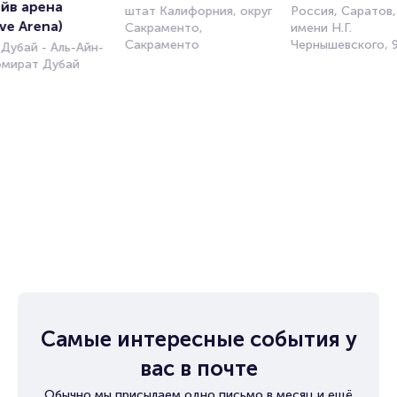
йв арена 
штат Калифорния, округ
Россия, Саратов,
ive Arena)
Сакраменто,
имени Н.Г.
Сакраменто
Чернышевского, 
 Дубай - Аль-Айн-
эмират Дубай
Самые интересные события у
вас в почте
Обычно мы присылаем одно письмо в месяц и ещё