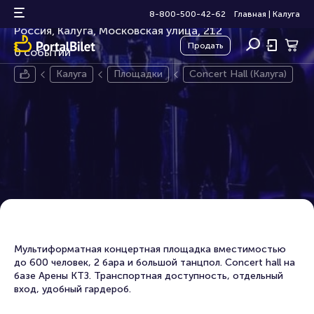
Concert Hall (Калуга)
8-800-500-42-62
Главная
|
Калуга
Россия, Калуга, Московская улица, 212
Продать
0 событий
Калуга
Площадки
Concert Hall (Калуга)
Мультиформатная концертная площадка вместимостью
до 600 человек, 2 бара и большой танцпол. Concert hall на
базе Арены КТЗ. Транспортная доступность, отдельный
вход, удобный гардероб.