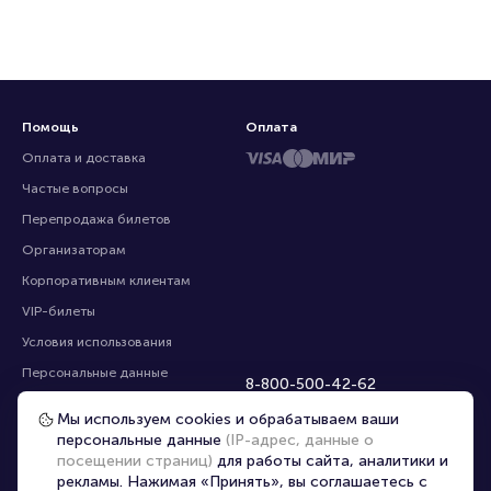
Помощь
Оплата
Оплата и доставка
Частые вопросы
Перепродажа билетов
Организаторам
Корпоративным клиентам
VIP-билеты
Условия использования
Персональные данные
8-800-500-42-62
О компании
8-499-226-15-14
Мы используем cookies и обрабатываем ваши
info@portalbilet.ru
Контакты
персональные данные
(IP-адрес, данные о
С 10:00 до 21:00
,
посещении страниц)
для работы сайта, аналитики и
Карта сайта
звонок бесплатный
рекламы. Нажимая «Принять», вы соглашаетесь с