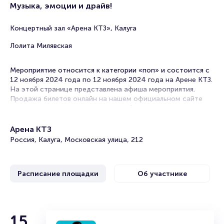
Музыка, эмоции и драйв!
Концертный зал «Арена КТЗ», Калуга
Лолита Милявская
Мероприятие относится к категории «поп» и состоится с
12 ноября 2024 года по 12 ноября 2024 года на Арене КТЗ.
На этой странице представлена афиша мероприятия.
Продажа билетов онлайн на нашем официальном сайте
осуществляется без посредников. Зачастую это
единственная возможность достать билет на концерт.
Арена КТЗ
В в Калуге концерты эстрадных исполнителей проходят
Россия, Калуга, Московская улица, 212
часто. Концертные залы на выступлениях любимых
артистов всегда заполнены, поскольку поп-музыка любима
практически всеми. Легкие мотивы, запоминающиеся
строки и новый хит уже напевает вся страна!
Расписание площадки
Об участнике
В репертуаре поп-певца таких песен всегда несколько,
поэтому решив посетить это мероприятие, вы
гарантированно получите заряд положительных эмоций и
Лолита
15
отличного настроения.