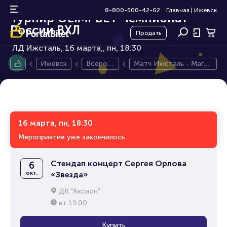
Матч Ижсталь - Магнитка.
0+
8-800-500-42-62
Главная
|
Ижевск
Турнир OLIMPBET Чемпионат
России ВХЛ
Продать
ЛД Ижсталь, 16 марта,
пн, 18:30
Ижевск
Всерос
Матч Ижсталь - Магни
сийская
тка. Турнир OLIMPBET
хоккейн
Чемпионат России ВХ
ая лига
Л
16 марта, пн, 18:30
Мероприятие уже закончилось
Стендап концерт Сергея Орлова
6
окт.
«Звезда»
ДК "Аксион"
вт
19:00
Купить