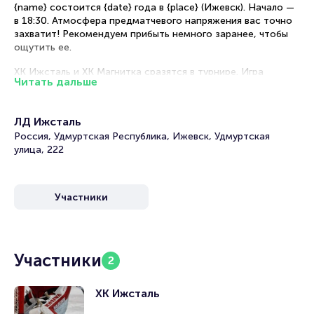
{name} состоится {date} года в {place} (Ижевск). Начало —
в 18:30. Атмосфера предматчевого напряжения вас точно
захватит! Рекомендуем прибыть немного заранее, чтобы
ощутить ее.
ХК Ижсталь и ХК Магнитка сразятся в турнире. Игра
Читать дальше
хоккейных клубов может перевернуть всю турнирную
таблицу.
ЛД Ижсталь
Рекомендации по выбору мест на ледовой арене
Россия, Удмуртская Республика, Ижевск, Удмуртская
улица, 222
Центральные сектора — лучший обзор поля.
Секторы рядом с центральными — удачное сочетание
цены и вида.
Места за воротами — самый бюджетный вариант.
Участники
Первые три ряда — возможность ощутить эмоции игры,
услышать игроков и тренеров.
VIP-ложи — максимальный комфорт, а также отличный
обзор.
Участники
2
ХК Ижсталь
{name} {city-in}: билеты на хоккей