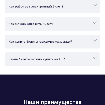
Как работает электронный билет?
Как вернуть, сдать или продать билет узнайте в разделах:
Продать билет
Брокерам
Как можно оплатить билет?
Организаторам
Как купить билеты юридическому лицу?
Какие билеты можно купить на ПБ?
Наши преимущества