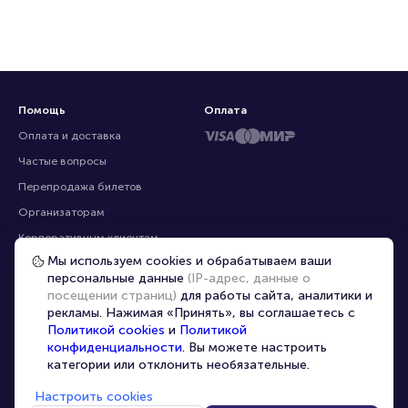
Помощь
Оплата
Оплата и доставка
Частые вопросы
Перепродажа билетов
Организаторам
Корпоративным клиентам
Мы используем cookies и обрабатываем ваши
VIP-билеты
персональные данные
(IP-адрес, данные о
Условия использования
посещении страниц)
для работы сайта, аналитики и
рекламы. Нажимая «Принять», вы соглашаетесь с
Персональные данные
8-800-500-42-62
Политикой cookies
и
Политикой
О компании
8-499-226-15-14
конфиденциальности
. Вы можете настроить
info@portalbilet.ru
категории или отклонить необязательные.
Контакты
С 10:00 до 21:00
,
Карта сайта
звонок бесплатный
Настроить cookies