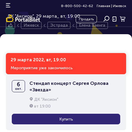
Елена Ваенга
12+
8-800-500-42-62
Главная
|
Ижевск
ДК "Аксион", 29 марта,
вт, 19:00
Продать
Ижевск
Эстрада
Елена Ваенга
29 марта 2022, вт, 19:00
Мероприятие уже закончилось
Стендап концерт Сергея Орлова
6
окт.
«Звезда»
ДК "Аксион"
вт
19:00
Купить