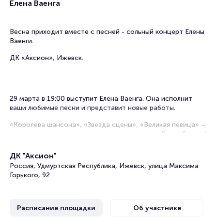
Елена Ваенга
Весна приходит вместе с песней - сольный концерт Елены
Ваенги.
ДК «Аксион», Ижевск.
29 марта в 19:00 выступит Елена Ваенга. Она исполнит
ваши любимые песни и представит новые работы.
«Королева шансона», «Звезда сцены», «Великая певица» –
звания лестные, но как же они не подходят к Елене Ваенге!
Действительно, почему шансон, если в ее репертуаре
ДК "Аксион"
собственные песни, старинные и современные романсы,
Россия, Удмуртская Республика, Ижевск, улица Максима
баллады и народные песни, а также песни на стихи
Горького, 92
классиков таких, как Сергей Есенин, Николай Гумилев!
«Звезда сцены», но она далека от сплетен, скандалов и
интриг, которыми многие артисты поддерживают свою
Расписание площадки
Об участнике
популярность. С какой стороны не посмотри – Елена