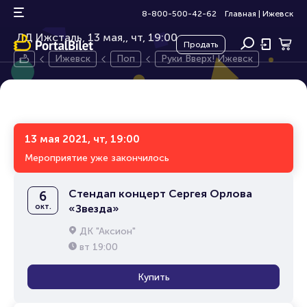
Руки Вверх! Ижевск
12+
8-800-500-42-62
Главная
|
Ижевск
ЛД Ижсталь, 13 мая,
чт, 19:00
Продать
Ижевск
Поп
Руки Вверх! Ижевск
13 мая 2021, чт, 19:00
Мероприятие уже закончилось
Стендап концерт Сергея Орлова
6
окт.
«Звезда»
ДК "Аксион"
вт
19:00
Купить