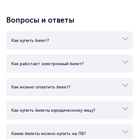
Подробнее о том, как вернуть, сдать или продать билет
читайте в разделах:
Вопросы и ответы
Продать билет
Брокерам
Организаторам
Как купить билет?
Как работает электронный билет?
Как можно оплатить билет?
Как купить билеты юридическому лицу?
Какие билеты можно купить на ПБ?