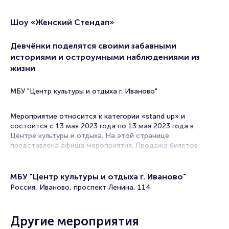
Шоу «Женский Стендап»
Девчёнки поделятся своими забавными
историями и остроумными наблюдениями из
жизни
МБУ "Центр культуры и отдыха г. Иваново"
Мероприятие относится к категории «stand up» и
состоится с 13 мая 2023 года по 13 мая 2023 года в
Центре культуры и отдыха. На этой странице
представлена афиша мероприятия. Продажа билетов
онлайн на нашем официальном сайте осуществляется без
посредников. Зачастую это единственная возможность
достать билет на Stand Up.
МБУ "Центр культуры и отдыха г. Иваново"
Россия, Иваново, проспект Ленина, 114
В в Иваново концерты комиков, выступающих в жанре
стендап собирают полные концертные залы. Стендаперы
проводят сольные концерты и совместные выступления. В
Другие мероприятия
их репертуаре разговорные шутки на самые