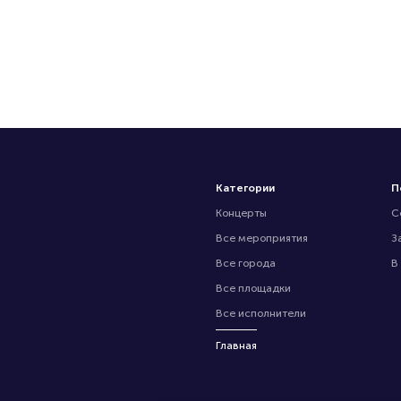
Категории
П
Концерты
С
Все мероприятия
З
Все города
В
Все площадки
Все исполнители
Главная