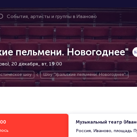
кие пельмени. Новогоднее"
1
во), 20 декабря,
вт, 19:00
стическое шоу
Шоу "Уральские пельмени. Новогоднее"
:00
Музыкальный театр (Иван
лось
Россия, Иваново, площадь П