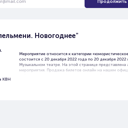
Продолжить
пельмени. Новогоднее"
.
Мероприятие относится к категории «юмористическое
состоится с 20 декабря 2022 года по 20 декабря 2022 
Музыкальном театре. На этой странице представлена
мероприятия. Продажа билетов онлайн на нашем офи
сайте осуществляется без посредников. Зачастую это
а КВН
единственная возможность достать билет на
Юмористическое шоу.
Билеты на шоу "Уральские
пельмени. Новогоднее"
Portalbilet – удобный и надежный сервис для покупки 
билетов на мероприятия разного формата. Среднее вр