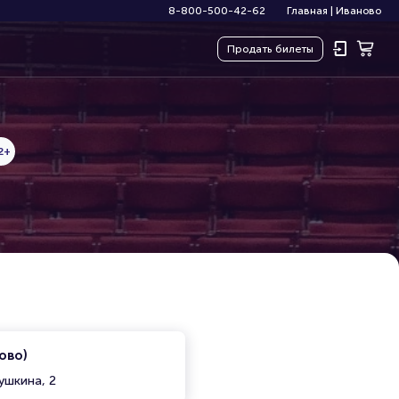
8-800-500-42-62
Главная
|
Иваново
Продать
билеты
2+
ово)
ушкина, 2