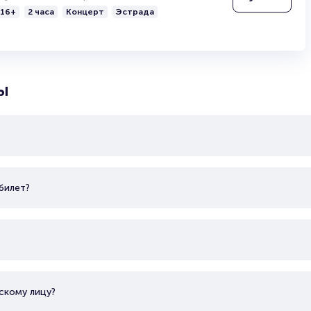
нды: Андрей Рожков, Дмитрий Соколов, Дмитрий Брекоткин, Вяч
16+
2 часа
Концерт
Эстрада
лия Михалкова, Александр Попов, Максим Ярица.
ы
билет?
скому лицу?