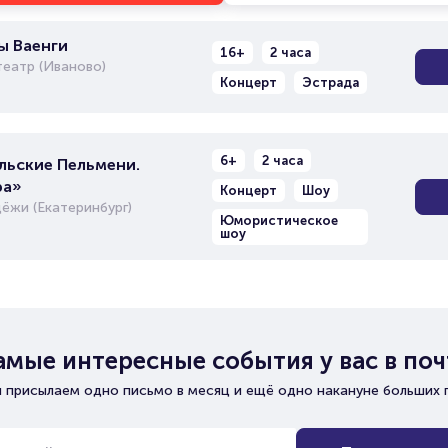
ы Ваенги
16+
2 часа
еатр (Иваново)
Концерт
Эстрада
6+
2 часа
льские Пельмени.
ра»
Концерт
Шоу
ёжи (Екатеринбург)
Юмористическое
шоу
амые интересные события у вас в поч
 присылаем одно письмо в месяц и ещё одно накануне больших 