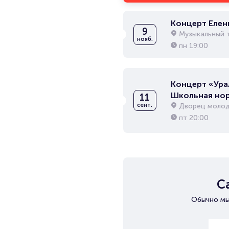
Концерт Елен
9
Музыкальный т
нояб.
пн
19:00
Концерт «Ура
Школьная но
11
Дворец молод
сент.
пт
20:00
С
Обычно мы