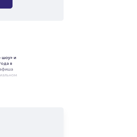
 шоу» и
года в
 афиша
циальном
и продажи
емя на