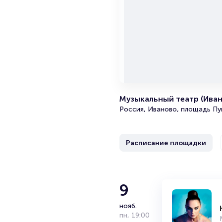
Музыкальный театр (Ива
Россия, Иваново, площадь Пу
Расписание площадки
Уральски
9
нояб.
Российское творческое объед
пн
,
19:00
команда КВН, чемпионы Высш