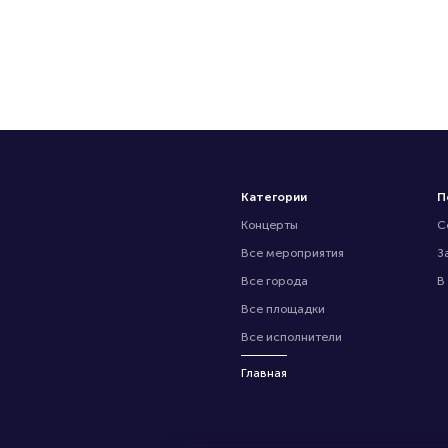
Категории
П
Концерты
С
Все мероприятия
З
Все города
В
Все площадки
Все исполнители
Главная