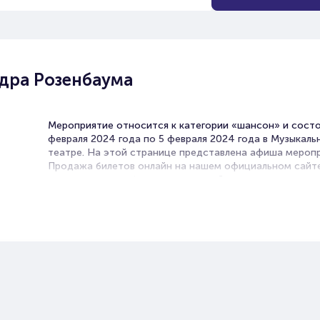
дра Розенбаума
Мероприятие относится к категории «шансон» и состо
февраля 2024 года по 5 февраля 2024 года в Музыкал
театре. На этой странице представлена афиша меропр
Продажа билетов онлайн на нашем официальном сайт
осуществляется без посредников. Зачастую это единс
возможность достать билет на концерт.
В концертных залах в Иваново нередко проходят выст
исполнителей шансона. Русский шансон особенный. О
мелодичный, трогательный, с глубоким смыслом, иногд
легким флером тюремной лирики.
Выступления певцов дарят встречи со старыми добры
хитами, тексты которых известны даже тем, кто не от
себя к поклонникам этого музыкального жанра, а такж