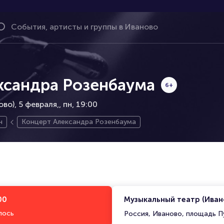
ксандра Розенбаума
6+
во), 5 февраля,
пн, 19:00
н
Концерт Александра Розенбаума
00
Музыкальный театр (Иван
лось
Россия, Иваново, площадь П