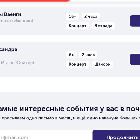
ы Ваенги
16+
2 часа
еатр (Иваново)
Концерт
Эстрада
сандра
6+
2 часа
 (бывш. Юпитер)
Концерт
Шансон
амые интересные события у вас в поч
 присылаем одно письмо в месяц и ещё одно накануне больших 
Продолжить