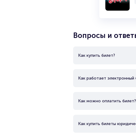
также кавалера ордена Почёта
Неоднократно удостаивался 
лишь в 1980-м году. Входил в
фильмах, среди которых «Бриг
Вопросы и ответ
Как купить билет?
Как работает электронный 
Как можно оплатить билет?
Как купить билеты юридиче