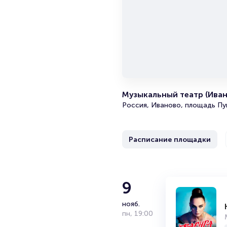
Музыкальный театр (Ива
Россия, Иваново, площадь Пу
Расписание площадки
Александр
9
нояб.
Дата и место рождения: 13 сен
пн
,
19:00
Российский певец, гитарист, 