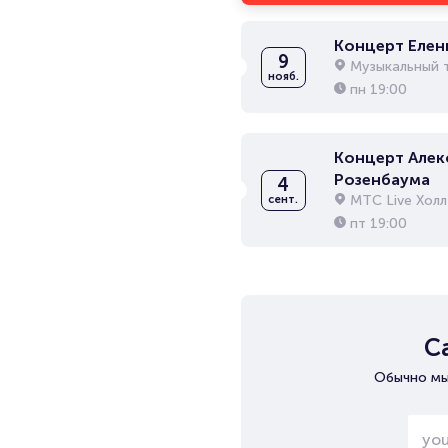
Концерт Елен
9
Музыкальный т
нояб.
пн
19:00
Концерт Алек
Розенбаума
4
МТС Live Холл
сент.
пт
19:00
С
Обычно мы