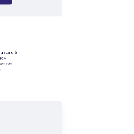
ится с 5
ьном
иятия.
е
твенная
упления
н
а с
ми
носит
е