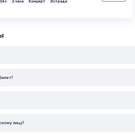
16+
2 часа
Концерт
Эстрада
Продать билет
. Исполняет музыку в жанрах эстрада, джаз, романс, авторская 
Брокерам
премиями «Шансон года» и «Золотой граммофон». Профессионал
Организаторам
 состав групп «Адмиралтейство», «Пульс», «Аргонавты». Его песни
ада», «Друг», «За все заплачено».
ы
билет?
скому лицу?