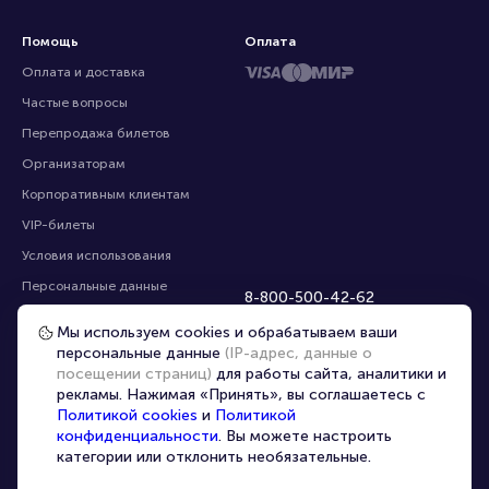
Помощь
Оплата
Оплата и доставка
Частые вопросы
Перепродажа билетов
Организаторам
Корпоративным клиентам
VIP-билеты
Условия использования
Персональные данные
8-800-500-42-62
О компании
8-499-226-15-14
Мы используем cookies и обрабатываем ваши
info@portalbilet.ru
Контакты
персональные данные
(IP-адрес, данные о
С 10:00 до 21:00
,
посещении страниц)
для работы сайта, аналитики и
Карта сайта
звонок бесплатный
рекламы. Нажимая «Принять», вы соглашаетесь с
Управление cookies
Все площадки
Политикой cookies
и
Политикой
конфиденциальности
. Вы можете настроить
категории или отклонить необязательные.
Главная
|
Иваново