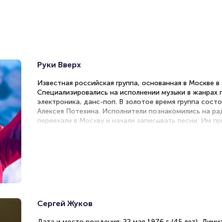
Подробнее о том, как вернуть, сдать или продать биле
читайте в разделах:
Продать билет
Брокерам
Организаторам
Руки Вверх
Известная российская группа, основанная в Москве в 
Специализировались на исполнении музыки в жанрах по
электроника, данс-поп. В золотое время группа состо
Алексея Потехина. Исполнители познакомились на ра
переехали в Москву и начали записывать песни. Им 
«Студент», «Он тебя целует». Артисты расстались в а
номинированы на 11 «Золотых граммофонов». С 2008 г
использовать название бывшей группы для сольных пр
Сергей Жуков
Дата и место рождения: 22 мая 1976 г. (45 лет), Дими