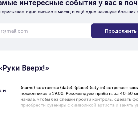
амые интересные события у вас в поч
 присылаем одно письмо в месяц и ещё одно накануне больших 
Продолжить
«Руки Вверх!»
{name} состоится {date}. {place} {city-in} встречает сво
а и
поклонников в 19:00. Рекомендуем прибыть за 40-50 м
начала, чтобы без спешки пройти контроль, сделать ф
приобрести сувениры с символикой артиста и занять 
места для просмотра шоу.
Рекомендации по выбору мест
Танцевальный партер — идеальная зона для активных 