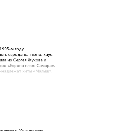
т
1995-м году.
п, евродэнс, техно, хаус,
яла из Сергея Жукова и
дио «Европа плюс Самара»,
принадлежат хиты «Малыш»,
вгусте 2006 г. Были
. Сергей Жуков начал
оектов.
тровград, Ульяновская