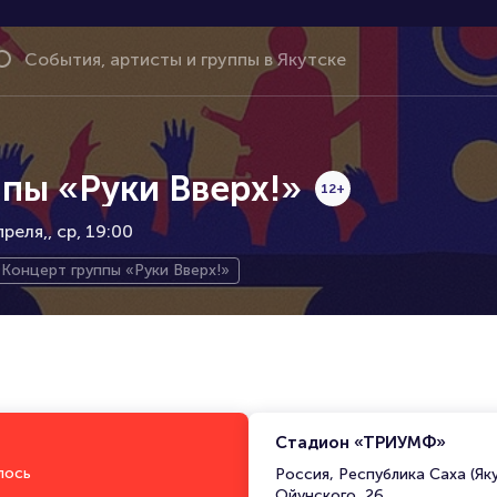
пы «Руки Вверх!»
12+
реля,
ср, 19:00
Концерт группы «Руки Вверх!»
Стадион «ТРИУМФ»
лось
Россия, Республика Саха (Яку
Ойунского, 26