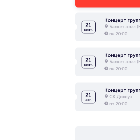
Концерт групп
21
Баскет-холл (
сент.
пн
20:00
Концерт групп
21
Баскет-холл (
сент.
пн
20:00
Концерт груп
21
СК Дохсун
авг.
пт
20:00