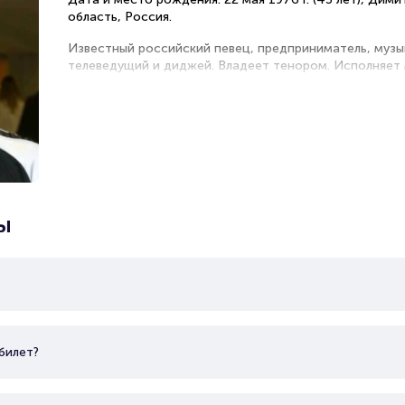
область, Россия.
Известный российский певец, предприниматель, муз
телеведущий и диджей. Владеет тенором. Исполняет 
евроданс, европоп. Первые выступления проходили в 
стал членом коллектива «Дядюшка Рэй и компания».
«Хит-Час» на радио «Европа плюс Самара», а также
«Рокс» и «Максимум». Невероятный успех пришел к и
группе «Руки вверх!». После распада группы, начал со
ы
билет?