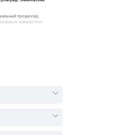
ыкальный продюсер,
музыку в жанрах поп,
составе группы «Вася», затем
 Работал ведущим программы
 диджеем на радиостанциях
сполнителю после участия в
льную карьеру в 2006-м году.