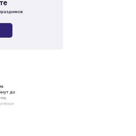
те
праздников
их
инут до
ото,
удобные
фанатов,