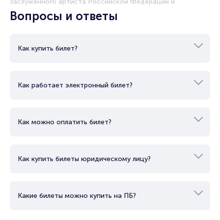
заслуженного артиста Российской Федерации и
республики Ингушетия. Является кавалером ордена «За
Вопросы и ответы
заслуги перед Кабардино-Балкарской Республикой». При
рождении имел имя Виктор Белан. Исполняет музыку в
жанре поп. Победитель Евровидения 2008 и финалист
конкурса 2006, многократный победитель премий MTV
Как купить билет?
Europe Music Awards, Муз-ТВ, RU.TV, MusicBox, «Золотой
граммофон». В дискографии артиста 12 студийных
альбомов, 5 сборников и множество фитов с Ларисой
Как работает электронный билет?
Долиной, Юлией Волковой, Сергеем Лазаревым и т.д.
Как можно оплатить билет?
Как купить билеты юридическому лицу?
Какие билеты можно купить на ПБ?