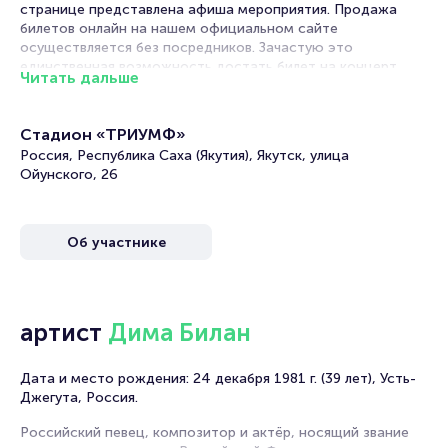
странице представлена афиша мероприятия. Продажа
билетов онлайн на нашем официальном сайте
осуществляется без посредников. Зачастую это
единственная возможность достать билет на концерт.
Читать дальше
Билеты на концерт Димы Билана
Стадион «ТРИУМФ»
Portalbilet – удобный и надежный сервис для покупки и
Россия, Республика Саха (Якутия), Якутск, улица
продажи билетов на мероприятия разного формата.
Ойунского, 26
Среднее время на покупку билета здесь начиная с выбора
места завершая оформлением его в зрительном зале на
ваше имя занимает не более двух минут. Билеты на Диму
Об участнике
Билана пользуются большой популярностью у зрителей.
Спешите купить их, пока они есть в наличии.
Полезные ссылки
артист
Дима Билан
Подробнее о том, как вернуть, сдать или продать билет
читайте в разделах:
Дата и место рождения: 24 декабря 1981 г. (39 лет), Усть-
Продать билет
Джегута, Россия.
Брокерам
Российский певец, композитор и актёр, носящий звание
Организаторам