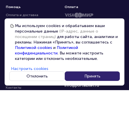
Помощь
Оплата
Оплата и доставка
Частые вопросы
Мы используем cookies и обрабатываем ваши
персональные данные
(IP-адрес, данные о
Перепродажа билетов
посещении страниц)
для работы сайта, аналитики и
Организаторам
рекламы. Нажимая «Принять», вы соглашаетесь с
Корпоративным клиентам
Политикой cookies
и
Политикой
конфиденциальности
. Вы можете настроить
VIP-билеты
категории или отклонить необязательные.
Условия использования
Настроить cookies
Персональные данные
8-800-500-42-62
Отклонить
Принять
О компании
8-499-226-15-14
info@portalbilet.ru
Контакты
С 10:00 до 21:00
,
Карта сайта
звонок бесплатный
Управление cookies
Все площадки
Главная
|
Хабаровск