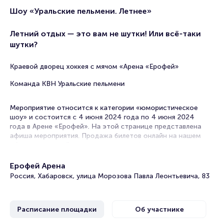
Шоу «Уральские пельмени. Летнее»
Летний отдых — это вам не шутки! Или всё-таки
шутки?
Краевой дворец хоккея с мячом «Арена «Ерофей»
Команда КВН Уральские пельмени
Мероприятие относится к категории «юмористическое
шоу» и состоится с 4 июня 2024 года по 4 июня 2024
года в Арене «Ерофей». На этой странице представлена
афиша мероприятия. Продажа билетов онлайн на нашем
официальном сайте осуществляется без посредников.
Зачастую это единственная возможность достать билет
на юмористическое шоу.
Ерофей Арена
Россия, Хабаровск, улица Морозова Павла Леонтьевича, 83
Билеты на шоу «Уральские пельмени. Летнее»
Portalbilet – удобный и надежный сервис для покупки и
Расписание площадки
Об участнике
продажи билетов на мероприятия разного формата.