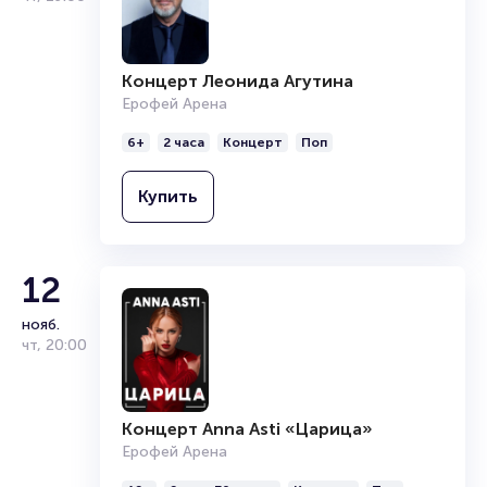
Концерт Леонида Агутина
Ерофей Арена
6+
2 часа
Концерт
Поп
Купить
12
нояб.
чт
,
20:00
Концерт Anna Asti «Царица»
Ерофей Арена