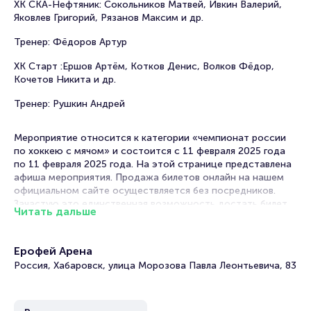
ХК СКА-Нефтяник: Сокольников Матвей, Ивкин Валерий,
Яковлев Григорий, Рязанов Максим и др.
Тренер: Фёдоров Артур
ХК Старт :Ершов Артём, Котков Денис, Волков Фёдор,
Кочетов Никита и др.
Тренер: Рушкин Андрей
Мероприятие относится к категории «чемпионат россии
по хоккею с мячом» и состоится с 11 февраля 2025 года
по 11 февраля 2025 года. На этой странице представлена
афиша мероприятия. Продажа билетов онлайн на нашем
официальном сайте осуществляется без посредников.
Зачастую это единственная возможность достать билет
Читать дальше
на Чемпионат России по хоккею с мячом.
Билеты на матч СКА-Нефтяник - Старт. XXXIII
Ерофей Арена
Чемпионат России. Суперлига - 2024-2025
Россия, Хабаровск, улица Морозова Павла Леонтьевича, 83
Portalbilet – удобный и надежный сервис для покупки и
продажи билетов на мероприятия разного формата.