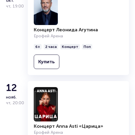
окт.
чт
,
19:00
Концерт Леонида Агутина
Ерофей Арена
6+
2 часа
Концерт
Поп
Купить
12
нояб.
чт
,
20:00
Концерт Anna Asti «Царица»
Ерофей Арена