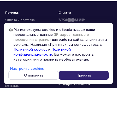
Помощь
Оплата
Оплата и доставка
Частые вопросы
Мы используем cookies и обрабатываем ваши
персональные данные
(IP-адрес, данные о
Перепродажа билетов
посещении страниц)
для работы сайта, аналитики и
Организаторам
рекламы. Нажимая «Принять», вы соглашаетесь с
Корпоративным клиентам
Политикой cookies
и
Политикой
конфиденциальности
. Вы можете настроить
VIP-билеты
категории или отклонить необязательные.
Условия использования
Настроить cookies
Персональные данные
8-800-500-42-62
Отклонить
Принять
О компании
8-499-226-15-14
info@portalbilet.ru
Контакты
С 10:00 до 21:00
,
Карта сайта
звонок бесплатный
Управление cookies
Все площадки
Главная
|
Хабаровск