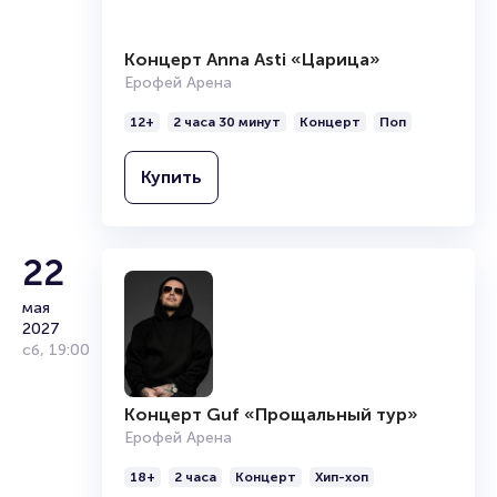
Концерт Anna Asti «Царица»
Ерофей Арена
12+
2 часа 30 минут
Концерт
Поп
Купить
22
мая
2027
сб
,
19:00
Концерт Guf «Прощальный тур»
Ерофей Арена
18+
2 часа
Концерт
Хип-хоп