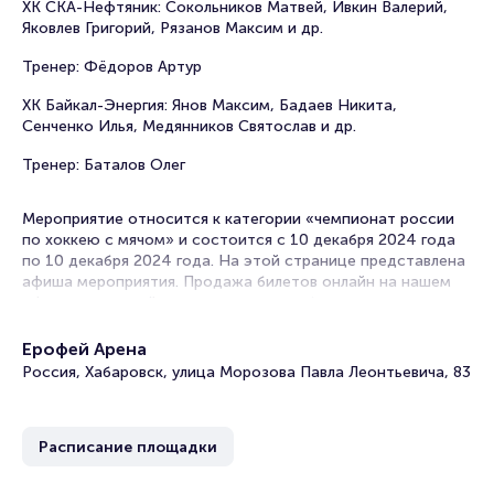
ХК СКА-Нефтяник: Сокольников Матвей, Ивкин Валерий,
Яковлев Григорий, Рязанов Максим и др.
Тренер: Фёдоров Артур
ХК Байкал-Энергия: Янов Максим, Бадаев Никита,
Сенченко Илья, Медянников Святослав и др.
Тренер: Баталов Олег
Мероприятие относится к категории «чемпионат россии
по хоккею с мячом» и состоится с 10 декабря 2024 года
по 10 декабря 2024 года. На этой странице представлена
афиша мероприятия. Продажа билетов онлайн на нашем
официальном сайте осуществляется без посредников.
Зачастую это единственная возможность достать билет
на Чемпионат России по хоккею с мячом.
Ерофей Арена
Россия, Хабаровск, улица Морозова Павла Леонтьевича, 83
Билеты на матч СКА-Нефтяник - Байкал-Энергия.
XXXIII Чемпионат России. Суперлига - 2024-2025
Расписание площадки
Portalbilet – удобный и надежный сервис для покупки и
продажи билетов на мероприятия разного формата.