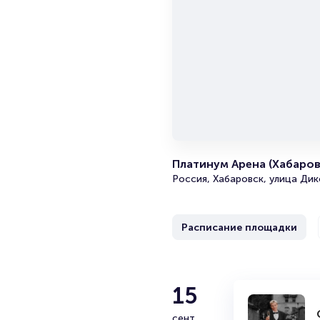
Платинум Арена (Хабаров
Россия, Хабаровск, улица Дик
Расписание площадки
19
15
Матч Амур -
лига
сент.
сент.