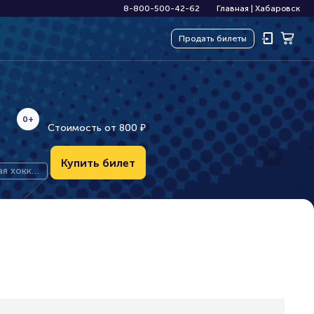
8-800-500-42-62
Главная
|
Хабаровск
Продать
билеты
0+
Стоимость от
800
₽
Купить билет
ая хокке