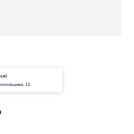
ск)
копольцева, 12
а