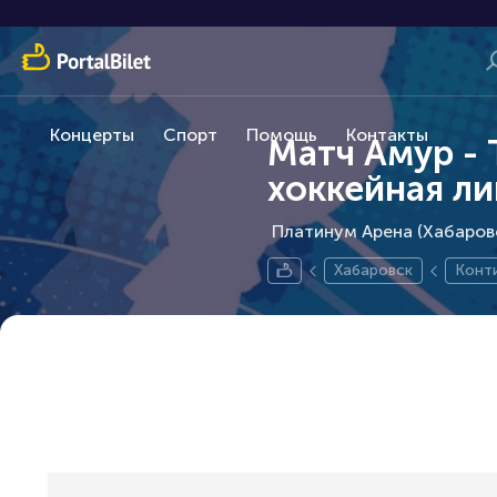
Концерты
Спорт
Помощь
Контакты
Матч Амур - 
хоккейная ли
Платинум Арена (Хабаровс
Хабаровск
Конт
я Лиг