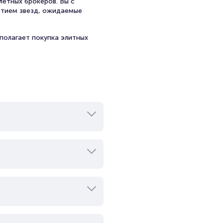
летных брокеров. Вы с
стием звезд, ожидаемые
полагает покупка элитных