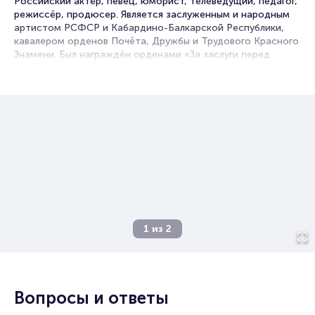
Российский актёр, певец, юморист, телеведущий, педагог,
Брокерам
режиссёр, продюсер. Является заслуженным и народным
Организаторам
артистом РСФСР и Кабардино-Балкарской Республики,
кавалером орденов Почёта, Дружбы и Трудового Красного
Знамени. Был награждён орденами «За заслуги перед
Отечеством» 2-й, 3-ей и 4-ой степени. Учился в ГИТИСе.
Создал «Театр пародий Владимира Винокура» и
концертную программу «Звёзды балета XXI века».
Снимался в художественных фильмах, давал концерты,
озвучивал мультфильмы, записывал песни.
1
из
2
Вопросы и ответы