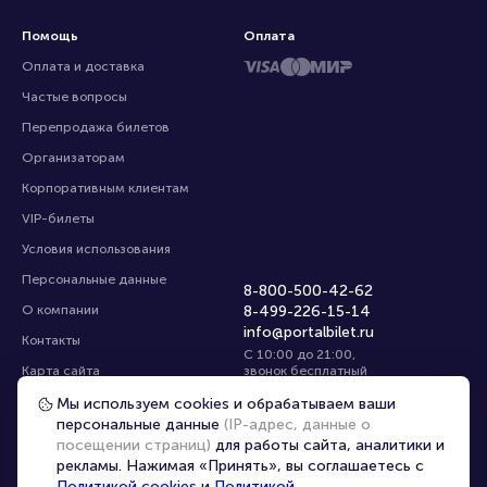
Помощь
Оплата
Оплата и доставка
Частые вопросы
Перепродажа билетов
Организаторам
Корпоративным клиентам
VIP-билеты
Условия использования
Персональные данные
8-800-500-42-62
О компании
8-499-226-15-14
info@portalbilet.ru
Контакты
С 10:00 до 21:00
,
Карта сайта
звонок бесплатный
Управление cookies
Все площадки
Мы используем cookies и обрабатываем ваши
персональные данные
(IP-адрес, данные о
посещении страниц)
для работы сайта, аналитики и
Главная
|
Геленджик
рекламы. Нажимая «Принять», вы соглашаетесь с
Политикой cookies
и
Политикой