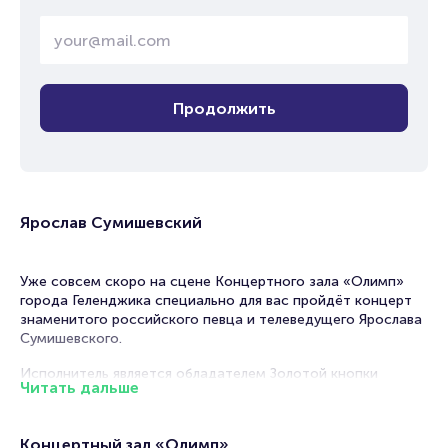
Продолжить
Ярослав Сумишевский
Уже совсем скоро на сцене Концертного зала «Олимп»
города Геленджика специально для вас пройдёт концерт
знаменитого российского певца и телеведущего Ярослава
Сумишевского.
Исполнитель является обладателем Золотой кнопки
Читать дальше
YouTube и 1,2 млн подписчиков. Его концерты всегда
олицетворяют покой и уют и потому так привлекательны
для многочисленных слушателей.
Концертный зал «Олимп»