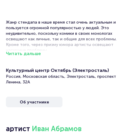
Жанр стендапа в наше время стал очень актуальным и
пользуется огромной популярностью у людей. Это
неудивительно, поскольку комики в своих монологах
освещают как личные, так и общие для всех проблемы.
Кроме того, через призму юмора артисты освещают
насущные проблемы.
Читать дальше
Одним из самых популярных стендап комиков сейчас
является Иван Абрамов, который начинал свой творческий
Культурный центр Октябрь (Электросталь)
путь ещё в “Клубе Весёлых и Находчивых”. Сейчас он
Россия, Московская область, Электросталь, проспект
является резидентом шоу “Stand Up” на ТНТ. Его
Ленина, 32А
выступления - это интеллектуальный юмор, истории из
жизни, а также собственные размышления о
происходящем вокруг.
Об участнике
Иван Абрамов полюбился не только телезрителям канала
ТНТ, но и Интернет-пользователям. Комик покорил
YouTube, выложив на платформу запись своего концерта
под названием “Большой ребёнок”. Видео набрало более 5
миллионов просмотров.
артист
Иван Абрамов