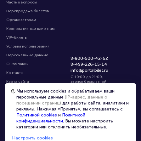
Частые вопросы
Перепродажа билетов
Организаторам
Корпоративным клиентам
VIP-билеты
Условия использования
Персональные данные
8-800-500-42-62
О компании
8-499-226-15-14
info@portalbilet.ru
Контакты
С 10:00 до 21:00
,
Карта сайта
звонок бесплатный
Управление cookies
Все площадки
Мы используем cookies и обрабатываем ваши
персональные данные
(IP-адрес, данные о
посещении страниц)
для работы сайта, аналитики и
Главная
|
Электросталь
рекламы. Нажимая «Принять», вы соглашаетесь с
Политикой cookies
и
Политикой
конфиденциальности
. Вы можете настроить
категории или отклонить необязательные.
Настроить cookies
© 2020 -
2026
portalbilet.ru
Все права защищены