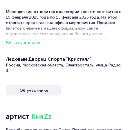
Мероприятие относится к категории «рок» и состоится с
15 февраля 2025 года по 15 февраля 2025 года. На этой
странице представлена афиша мероприятия. Продажа
билетов онлайн на нашем официальном сайте
осуществляется без посредников. Зачастую это
единственная возможность достать билет на рок-
Читать дальше
концерт.
Билеты на концерт группы «КняZz»
Ледовый Дворец Спорта "Кристалл"
Россия, Московская область, Электросталь, улица Радио,
Portalbilet – удобный и надежный сервис для покупки и
3
продажи билетов на мероприятия разного формата.
Среднее время на покупку билета здесь начиная с выбора
места завершая оформлением его в зрительном зале на
Об участнике
ваше имя занимает не более двух минут. Билеты на группу
«КняZz» пользуются большой популярностью у зрителей.
Спешите купить их, пока они есть в наличии.
Полезные ссылки
артист
КняZz
Подробнее о том, как вернуть, сдать или продать билет
Российская рок-группа из Санкт-Петербурга, созданная в