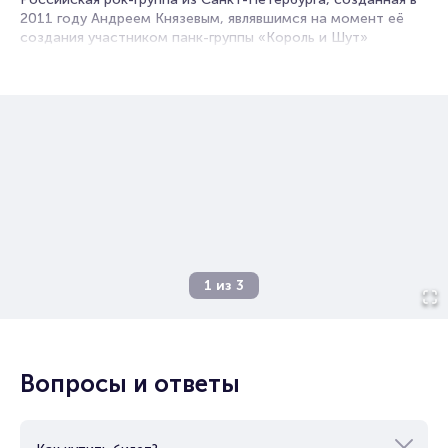
читайте в разделах:
2011 году Андреем Князевым, являвшимся на момент её
Продать билет
создания участником панк-группы «Король и Шут»
Брокерам
Организаторам
1
из
3
Вопросы и ответы