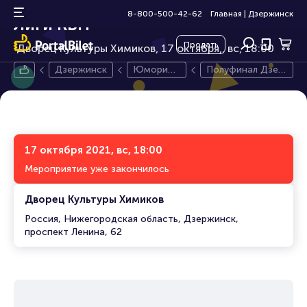
Полуфинал Дзержинской
12+
8-800-500-42-62
Главная
|
Дзержинск
Лиги КВН
Продать
Дворец Культуры Химиков, 17 октября,
вс, 18:00
Дзержинск
Юморист
Полуфинал Дзер
ическое
жинской Лиги КВ
шоу
Н
17 октября 2021, вс, 18:00
Мероприятие уже закончилось
Дворец Культуры Химиков
Россия, Нижегородская область, Дзержинск,
проспект Ленина, 62