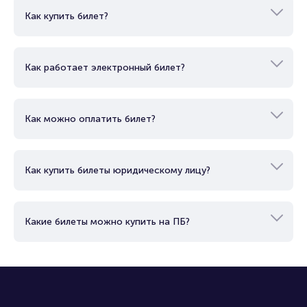
кроме того важным умением участников становится
Купить билеты на Полуфинал Дзержинской Лиги КВН
способность импровизировать и тем самым раскрывать
Как купить билет?
теперь проще простого! Оставьте на нашем сайте
свой талант в полной мере.
предварительную заявку с указанием почты и
предпочитаемых мест в зале.
Как работает электронный билет?
Как можно оплатить билет?
Как купить билеты юридическому лицу?
Какие билеты можно купить на ПБ?