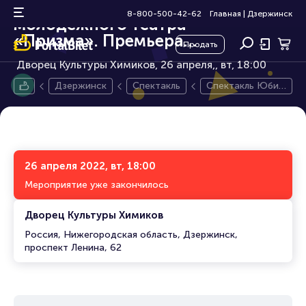
Спектакль Юбилей
12+
8-800-500-42-62
Главная
|
Дзержинск
молодежного театра
«Призма». Премьера
Продать
спектакля «Кружевные
Дворец Культуры Химиков, 26 апреля,
вт, 18:00
крылья» (ДКХ)
Дзержинск
Спектакль
Спектакль Юбил
ей молодежного
театра «Призм
а». Премьера сп
ектакля «Кружев
ные крылья» (ДК
Х)
26 апреля 2022, вт, 18:00
Мероприятие уже закончилось
Дворец Культуры Химиков
Россия, Нижегородская область, Дзержинск,
проспект Ленина, 62