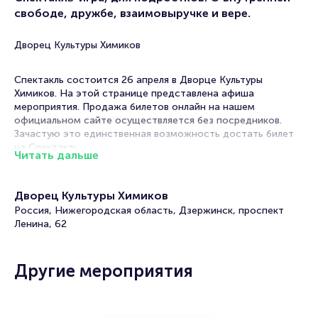
свободе, дружбе, взаимовыручке и вере.
Дворец Культуры Химиков
Спектакль состоится 26 апреля в Дворце Культуры
Химиков. На этой странице представлена афиша
мероприятия. Продажа билетов онлайн на нашем
официальном сайте осуществляется без посредников.
Зачастую это единственная возможность достать билет
на Спектакль.
Читать дальше
В афишах театров в Дзержинске спектакли на любой вкус!
Постановки по произведениям классиков и
Дворец Культуры Химиков
современников, драмы, комедии, трагикомедии. В их
Россия, Нижегородская область, Дзержинск, проспект
основе истории, основанные на реальных событиях или
Ленина, 62
вольном вымысле постановщиков. Театральный репертуар
настолько разнообразен, что вы гарантировано выберите,
какое мероприятие посетить.
Другие мероприятия
В сезоне 2026 вас ожидают премьеры новых спектаклей,
над которыми трудится ни одна труппа актеров!
Практически каждый театр регулярно радует зрителей