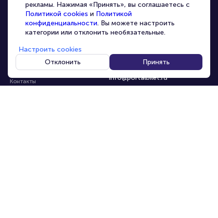
рекламы. Нажимая «Принять», вы соглашаетесь с
Корпоративным клиентам
Политикой cookies
и
Политикой
конфиденциальности
. Вы можете настроить
VIP-билеты
категории или отклонить необязательные.
Условия использования
Настроить cookies
Персональные данные
8-800-500-42-62
Отклонить
Принять
О компании
8-499-226-15-14
info@portalbilet.ru
Контакты
С 10:00 до 21:00
,
Карта сайта
звонок бесплатный
Управление cookies
Все площадки
Главная
|
Челябинск
© 2020 -
2026
portalbilet.ru
Все права защищены
В начало страницы