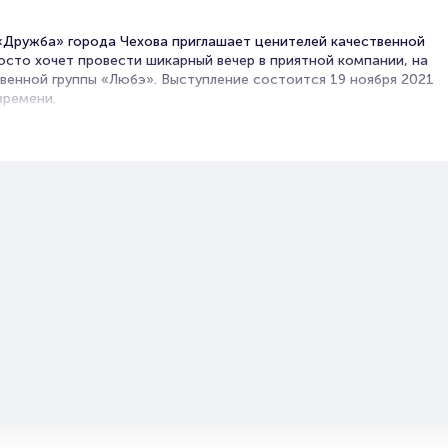
«Дружба» города Чехова приглашает ценителей качественной
росто хочет провести шикарный вечер в приятной компании, на
венной группы «Любэ». Выступление состоится 19 ноября 2021
времени.
ская музыкальная группа, исполняющая свои нетленные хиты в
была основана в 1989-ом году бессменным лидером и
аем Расторгуевым. Большая часть музыкальных дорожек
ром Игорем Матвиенко, а тексты, которые так часто берут за
тва коллектива, пишут Александр Шаганов и Михаил Андреев. В
олноформатных студийных альбомов, в каждом из которых -
всей стране. Их песни «Родина Мать!», «Комбат», «Позови
е другие композиции вы неоднократно слышали на радио и на
 не только на территории России, но и далеко за её пределами.
не было песен на злобу дня или сиюминутные темы, однако хиты
зом всегда приходились ко времени. У нас вы можете купить
уппы «Любэ», который пройдёт этой осенью в городе Чехове на
ся только выбрать удобное место и сделать покупку онлайн.
ей подлинности придет на вашу е-мейл почту.