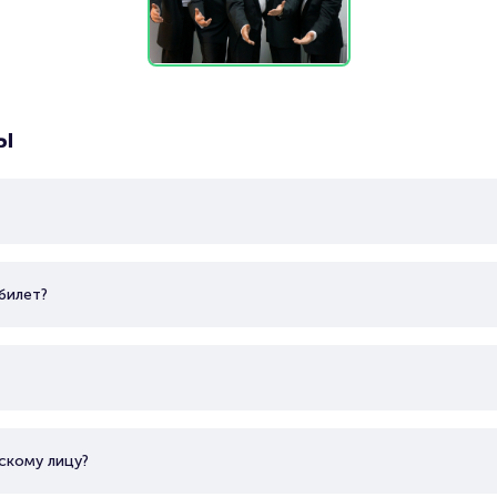
ы
билет?
скому лицу?