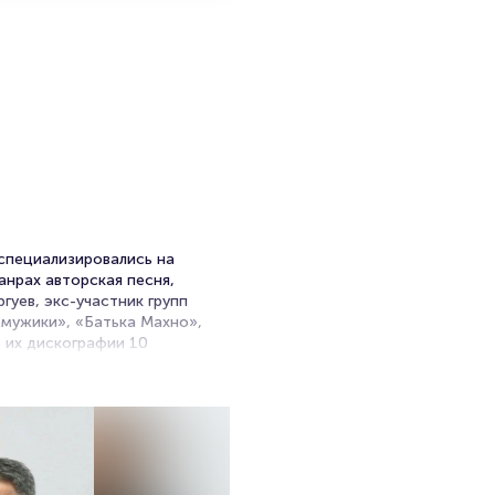
 специализировались на
анрах авторская песня,
гуев, экс-участник групп
, мужики», «Батька Махно»,
 их дискографии 10