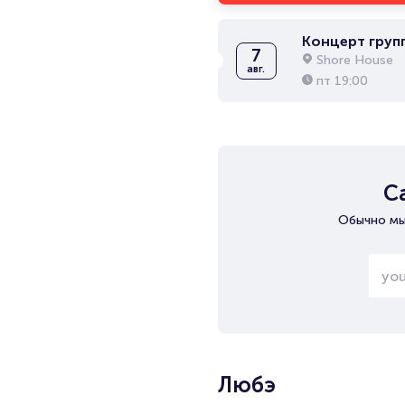
Концерт груп
7
Shore House
авг.
пт
19:00
С
Обычно мы
Любэ