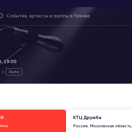
т, 19:00
Любэ
00
КТЦ Дружба
лось
Россия, Московская область,