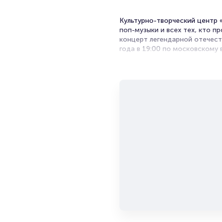
Культурно-творческий центр 
поп-музыки и всех тех, кто п
концерт легендарной отечест
года в 19:00 по московскому 
«Любэ» - советская и россий
самобытной стилистике. Она 
солистом коллектива – Никол
создана известным композито
душу всех ценителей творчес
дискографии музыкантов 10 п
множество хитов, известных 
меня тихо по имени» и многи
телевидении. Группа известна
В творчестве группы никогда 
коллектива удивительным обра
онлайн билеты на концерт гр
сцене КТЦ «Дружба». Требует
Электронный билет с гаранти