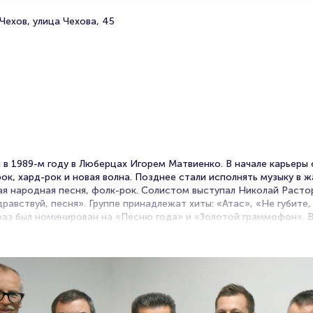
Чехов, улица Чехова, 45
 в 1989-м году в Люберцах Игорем Матвиенко. В начале карьеры
ок, хард-рок и новая волна. Позднее стали исполнять музыку в ж
ая народная песня, фолк-рок. Солистом выступал Николай Растор
дравствуй, песня». Группе принадлежат хиты: «Атас», «Не губите
 раз был номинирован на «Песню года» и «Золотой граммофон». В