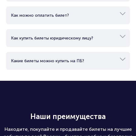
организации посещения обращайтесь по телефону
{phone}.
Как можно оплатить билет?
Полезные ссылки
Подробнее о том, как вернуть, сдать или продать билет
Как купить билеты юридическому лицу?
читайте в разделах:
Продать билет
Брокерам
Какие билеты можно купить на ПБ?
Организаторам
Наши преимущества
Находите, покупайте и продавайте билеты на лучшие