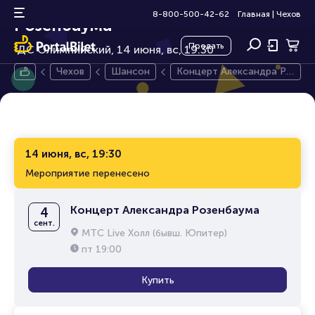
Концерт Александра
6+
8-800-500-42-62
Главная
|
Чехов
Розенбаума
Продать
ДС Олимпийский, 14 июня,
вс, 19:30
Чехов
Шансон
Концерт Александра Ро
зенбаума
14 июня, вс, 19:30
Мероприятие перенесено
Концерт Александра Розенбаума
4
сент.
МТС Live Холл (бывш. Юпитер)
пт
19:00
Купить