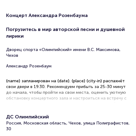
Концерт Александра Розенбаума
Погрузитесь в мир авторской песни и душевной
лирики
Дворец спорта «Олимпийский» имени В.С. Максимова,
Чехов
Александр Розенбаум
{name} запланирован на {date}. {place} {city-in} распахнёт
свои двери в 19:30. Рекомендуем прибыть за 25-30 минут
до начала, чтобы пройти на свои места, оценить уютную
обстановку концертного зала и настроиться на встречу с
любимыми композициями, наполненными жизненной
мудростью, судьбоносными поворотами и неподдельной
искренностью.
ДС Олимпийский
Россия, Московская область, Чехов, улица Полиграфистов,
Рекомендации по выбору мест
30