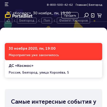
Филипп Киркоров
12+
8-800-500-42-62
Главная
|
Белгород
ДС «Космос», 30 ноября,
пн, 19:00
Продать
Белгород
Поп
Филипп Киркоров
30 ноября 2020, пн, 19:00
Мероприятие уже закончилось
ДС «Космос»
Россия, Белгород, улица Королёва, 5
Самые интересные события у