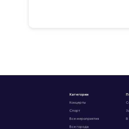
Категории
П
Концерты
С
Спорт
З
Все мероприятия
В
Все города