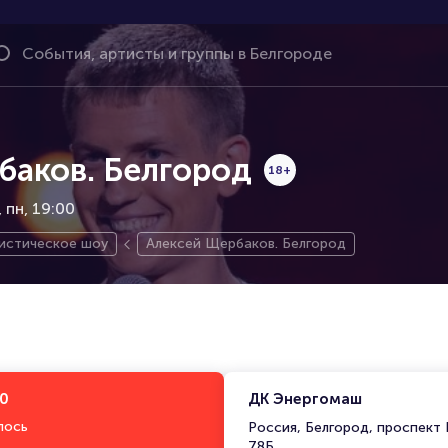
баков. Белгород
18+
пн, 19:00
стическое шоу
Алексей Щербаков. Белгород
00
ДК Энергомаш
лось
Россия, Белгород, проспект 
78Б