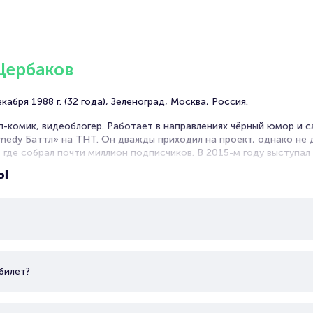
Щербаков
абря 1988 г. (32 года), Зеленоград, Москва, Россия.
-комик, видеоблогер. Работает в направлениях чёрный юмор и с
omedy Баттл» на ТНТ. Он дважды приходил на проект, однако не 
, где собрал почти миллион подписчиков. В 2015-м году выступа
и он стал постоянным резидентом. С 2018 г. становится участни
ы
тролирует по России и странам СНГ.
билет?