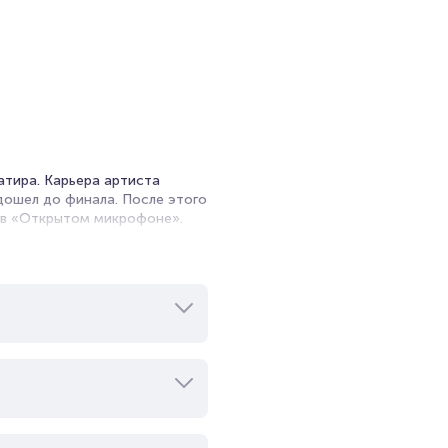
атира. Карьера артиста
дошел до финала. После этого
л в «Открытом микрофоне».
ком телешоу «Прожарка».