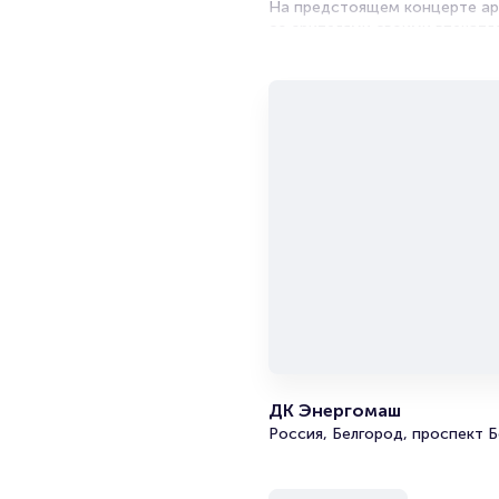
На предстоящем концерте арт
со зрителями своими впечатл
интересного случилось в его 
Несмотря на напряженный раб
творческого вдохновения, общ
У вас есть уникальная возмо
исполнении в числе первых. П
настроения, посетив первокл
комиком!
ДК Энергомаш
Россия, Белгород, проспект Б