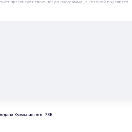
ист презентует свою новую программу , в которой поделится
ениями, новыми мыслями и интересами, а также тем, что
жизни за последнее время.
очий график Stand-up-комик находит время для поисков
ения с родными и близкими, а также на отдых и увлечения.
жность услышать новые работы Алексея Щербакова в живом
одарите себе заряд положительной энергии и отличного
ассное шоу, подготовленное для вас любимым Stand-up-
огдана Хмельницкого, 78Б