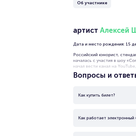
Об участнике
артист
Алексей 
Дата и место рождения: 15 дек
Российский юморист, стендап
началась с участия в шоу «C
начал вести канал на YouTube
Его пригласили в «Stand Up» 
Вопросы и ответ
Сейчас у артиста активно гас
Как купить билет?
Как работает электронный 