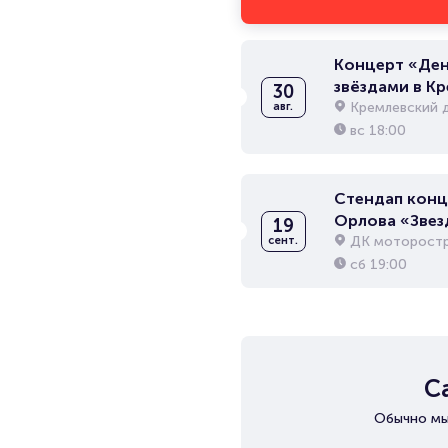
Концерт «Ден
звёздами в К
30
Кремлевский 
авг.
вс
18:00
Стендап конц
Орлова «Звез
19
ДК моторост
сент.
сб
19:00
С
Обычно мы