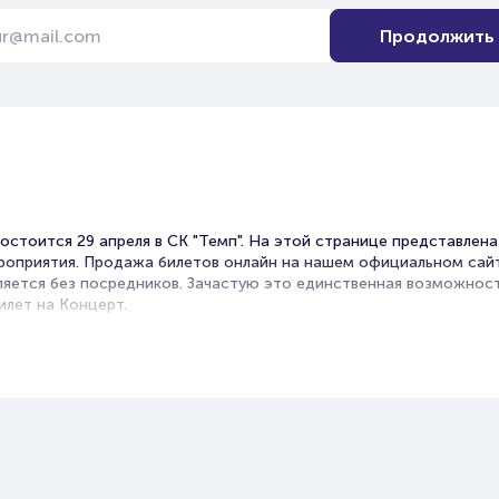
Продолжить
остоится 29 апреля в СК "Темп". На этой странице представлена
оприятия. Продажа билетов онлайн на нашем официальном сай
яется без посредников. Зачастую это единственная возможнос
илет на Концерт.
ы на концерт Zivert
et – удобный и надежный сервис для покупки и продажи билетов на
ия разного формата. Среднее время на покупку билета здесь
 выбора места завершая оформлением его в зрительном зале на
занимает не более двух минут. Билеты на концерт Zivert пользую
опулярностью у зрителей. Спешите купить их, пока они есть в