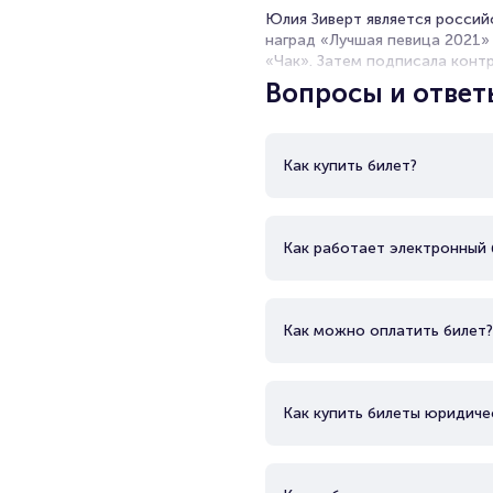
Юлия Зиверт является россий
наград «Лучшая певица 2021»
«Чак». Затем подписала контр
место в Apple Music. Ей прина
Вопросы и ответ
Барских, Филипп Киркоров и Ni
Как купить билет?
Как работает электронный 
Как можно оплатить билет?
Как купить билеты юридиче