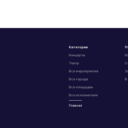
Категории
П
Концерты
К
Театр
С
Все мероприятия
З
Все города
В
Все площадки
Все исполнители
Главная