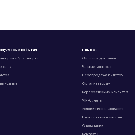
опулярные события
Помощь
онцерты «Руки Вверх»
Оплата и доставка
егодня
Частые вопросы
автра
Перепродажа билетов
 выходные
Организаторам
Корпоративным клиентам
VIP-билеты
Условия использования
Персональные данные
О компании
Контакты