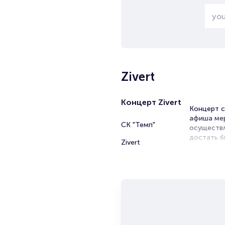
Zivert
Концерт Zivert
Концерт с
афиша мер
СК "Темп"
осуществл
достать б
Zivert
Билет
Portalbil
мероприят
начиная с
ваше имя 
большой п