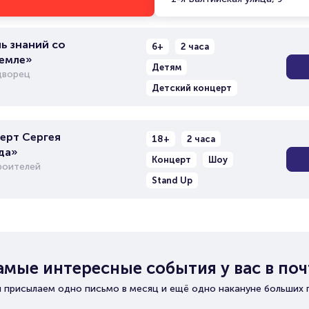
ь знаний со
6+
2 часа
ремле»
Детям
дворец
Детский концерт
ерт Сергея
18+
2 часа
да»
Концерт
Шоу
роителей
Stand Up
амые интересные события у вас в поч
 присылаем одно письмо в месяц и ещё одно накануне больших 