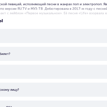
ской певицей, исполняющей песни в жанрах поп и электропоп. Я
 по версии RU.TV и МУЗ-ТВ. Дебютировала в 2017-м году с песне
акт с лейблом «Первое музыкальное». Её песня «Life» взорвала 
длежат хиты «Fly», «Beverly Hills» «Зелёные волны». Сотрудничал
ы
letto.
билет?
скому лицу?