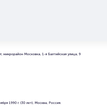
ные ссылки
 о том, как вернуть, сдать или продать билет читайте в разделах
илет
торам
г, микрорайон Московка, 1-я Балтийская улица, 9
бря 1990 г. (30 лет), Москва, Россия.