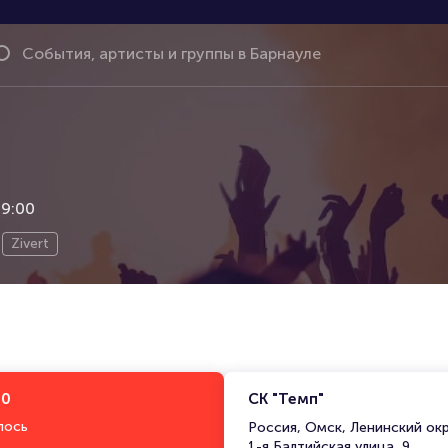
19:00
Zivert
00
СК "Темп"
лось
Россия, Омск, Ленинский ок
1-я Балтийская улица, 9