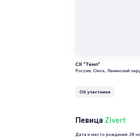
наличии.
Полез
Подробнее
Продать б
Брокерам
Организа
СК "Темп"
Россия, Омск, Ленинский окру
Об участнике
Певица
Zivert
Дата и место рождения: 28 ноя