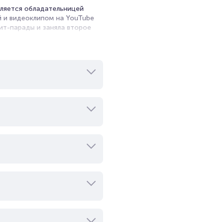
вляется обладательницей
й и видеоклипом на YouTube
хит-парады и заняла второе
а с такими артистами как Макс