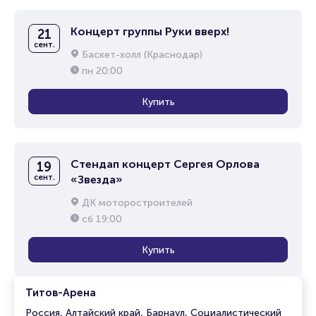
Концерт группы Руки вверх!
21
сент.
Баскет-холл (Краснодар)
пн
20:00
Купить
Стендап концерт Сергея Орлова
19
сент.
«Звезда»
ДК моторостроителей
сб
19:00
Купить
Титов-Арена
Россия, Алтайский край, Барнаул, Социалистический