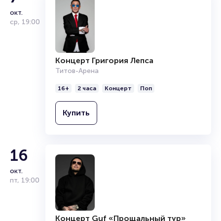
Продать билет
окт.
Брокерам
ср
,
19:00
Организаторам
Концерт Григория Лепса
Титов-Арена
16+
2 часа
Концерт
Поп
Купить
16
окт.
пт
,
19:00
Концерт Guf «Прощальный тур»