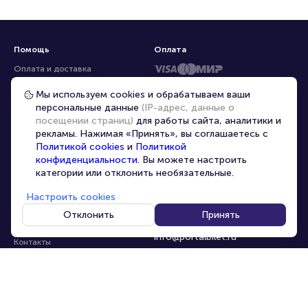
Помощь
Оплата
Оплата и доставка
Частые вопросы
Мы используем cookies и обрабатываем ваши
персональные данные
(IP-адрес, данные о
Перепродажа билетов
посещении страниц)
для работы сайта, аналитики и
Организаторам
рекламы. Нажимая «Принять», вы соглашаетесь с
Корпоративным клиентам
Политикой cookies
и
Политикой
конфиденциальности
. Вы можете настроить
VIP-билеты
категории или отклонить необязательные.
Условия использования
Настроить cookies
Персональные данные
8-800-500-42-62
Отклонить
Принять
О компании
8-499-226-15-14
info@portalbilet.ru
Контакты
С 10:00 до 21:00
,
Карта сайта
звонок бесплатный
Управление cookies
Все площадки