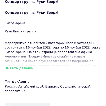
Концерт группы Руки Вверх!
Концерт группы Руки Вверх!
Титов-Арена
Руки Вверх - Группа
Мероприятие относится к категории «поп и эстрада» и
состоится с 16 ноября 2022 года по 16 ноября 2022 года в
Титов-Арене. На этой странице представлена афиша
мероприятия. Продажа билетов онлайн на нашем
официальном сайте осуществляется без посредников.
Зачастую это единственная возможность достать билет
Читать дальше
на Поп и эстрада.
В в Барнауле концерты эстрадных исполнителей проходят
Титов-Арена
часто. Концертные залы на выступлениях любимых
Россия, Алтайский край, Барнаул, Социалистический
артистов всегда заполнены, поскольку поп-музыка любима
проспект, 93
практически всеми. Легкие мотивы, запоминающиеся
строки и новый хит уже напевает вся страна!
В репертуаре поп-певца таких песен всегда несколько,