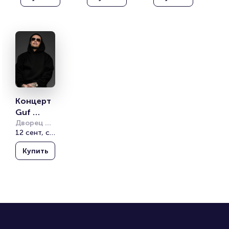
Концерт 
Guf 
«Прощал
Дворец 
спорта 
12 сент, сб, 19:00
ьный 
«Олимпийский»
тур»
Купить