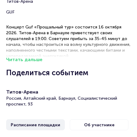
Титов-Арена
GUF
Концерт Guf «Прощальный тур» состоится 16 октября
2026. Титов-Арена в Барнауле приветствует своих
слушателей в 19:00. Советуем прибыть за 35-45 минут до
начала, чтобы настроиться на волну культурного движения,
наполненного честными текстами, качающими битами и
непередаваемой энергетикой.
Читать дальше
Рекомендации по выбору мест
Поделиться событием
Первые ряды — для максимального погружения в
атмосферу шоу, визуального контакта с артистами и
Титов-Арена
участия в интерактивных элементах концерта
Золотая середина — оптимальное сочетание
Россия, Алтайский край, Барнаул, Социалистический
качественного звука и комфортного обзора сцены,
проспект, 93
включая танцевальные номера и визуальные эффекты
Танцпол — свободное пространство для тех, кто хочет
двигаться в ритме треков и полностью прочувствовать
Расписание площадки
Об участнике
энергию толпы