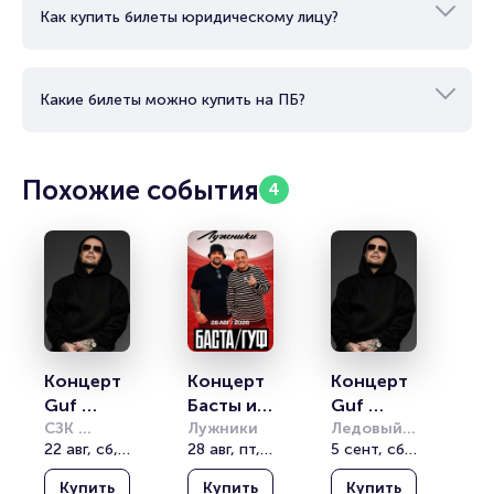
Как купить билеты юридическому лицу?
Какие билеты можно купить на ПБ?
Похожие события
4
Концерт 
Концерт 
Концерт 
Guf 
Басты и 
Guf 
«Прощал
СЗК 
Гуфа
Лужники
«Прощал
Ледовый 
Звездный
22 авг, сб, 19:00
28 авг, пт, 19:00
Дворец 
5 сент, сб, 19:00
ьный 
ьный 
Мурманск
тур»
тур»
Купить
Купить
Купить