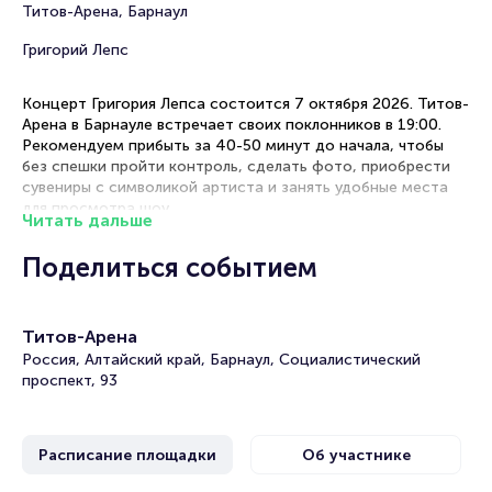
Титов-Арена, Барнаул
Григорий Лепс
Концерт Григория Лепса состоится 7 октября 2026. Титов-
Арена в Барнауле встречает своих поклонников в 19:00.
Рекомендуем прибыть за 40-50 минут до начала, чтобы
без спешки пройти контроль, сделать фото, приобрести
сувениры с символикой артиста и занять удобные места
для просмотра шоу.
Читать дальше
Рекомендации по выбору мест
Поделиться событием
Танцевальный партер — идеальная зона для активных
фанатов, желающих двигаться в такт музыке и быть ближе
Титов-Арена
к своему кумиру
Фан-зона — оптимальное сочетание хорошего обзора и
Россия, Алтайский край, Барнаул, Социалистический
возможности погрузиться в атмосферу выступления
проспект, 93
Сидячие места — комфортный вариант для спокойного
просмотра музыкального шоу с удобной точки обзора
Расписание площадки
Об участнике