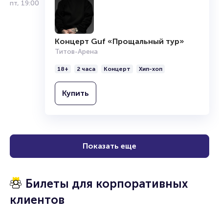
Организаторам
пт
,
19:00
Концерт Guf «Прощальный тур»
Титов-Арена
18+
2 часа
Концерт
Хип-хоп
Купить
Показать еще
Билеты для корпоративных
клиентов