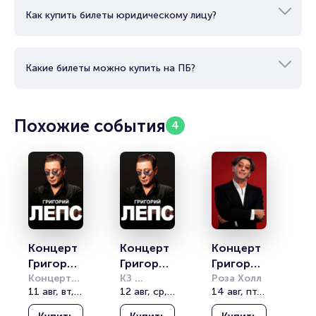
Как купить билеты юридическому лицу?
Какие билеты можно купить на ПБ?
Похожие события
4
Концерт 
Концерт 
Концерт 
Григория 
Григория 
Григория 
Лепса
Концертный
Лепса
КЗ 
Лепса
Роза Холл
 зал 
11 авг, вт, 20:00
Юбилейный
12 авг, ср, 20:00
14 авг, пт, 20:00
"Звездный"