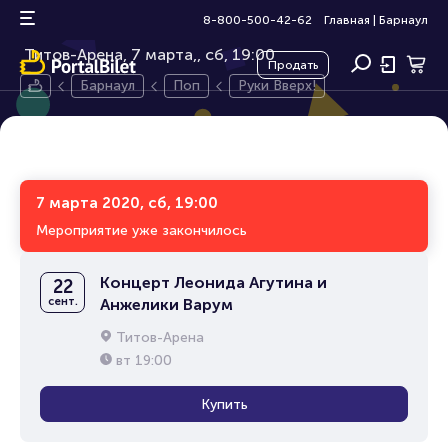
Руки Вверх!
12+
8-800-500-42-62
Главная
|
Барнаул
Титов-Арена, 7 марта,
сб, 19:00
Продать
Барнаул
Поп
Руки Вверх!
7 марта 2020, сб, 19:00
Мероприятие уже закончилось
Концерт Леонида Агутина и
22
сент.
Анжелики Варум
Титов-Арена
вт
19:00
Купить