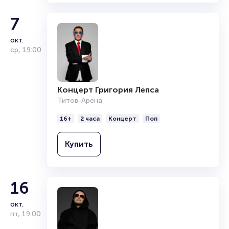
7
окт.
ср
,
19:00
Концерт Григория Лепса
Титов-Арена
16+
2 часа
Концерт
Поп
Купить
16
окт.
пт
,
19:00