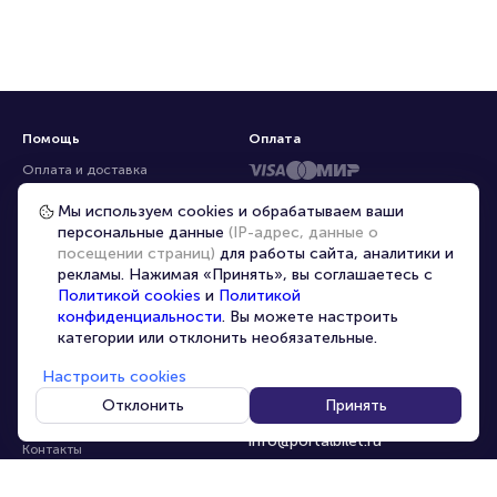
Помощь
Оплата
Оплата и доставка
Частые вопросы
Мы используем cookies и обрабатываем ваши
персональные данные
(IP-адрес, данные о
Перепродажа билетов
посещении страниц)
для работы сайта, аналитики и
Организаторам
рекламы. Нажимая «Принять», вы соглашаетесь с
Корпоративным клиентам
Политикой cookies
и
Политикой
конфиденциальности
. Вы можете настроить
VIP-билеты
категории или отклонить необязательные.
Условия использования
Настроить cookies
Персональные данные
8-800-500-42-62
Отклонить
Принять
О компании
8-499-226-15-14
info@portalbilet.ru
Контакты
С 10:00 до 21:00
,
Карта сайта
звонок бесплатный