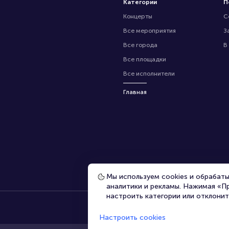
Категории
П
Концерты
С
Все мероприятия
З
Все города
В
Все площадки
Все исполнители
Главная
Мы используем cookies и обрабат
аналитики и рекламы. Нажимая «П
настроить категории или отклонит
Настроить cookies