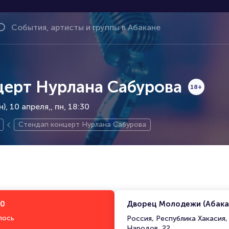
церт Нурлана Сабурова
18+
, 10 апреля,
пн, 18:30
Стендап концерт Нурлана Сабурова
30
Дворец Молодежи (Абака
лось
Россия, Республика Хакасия
Народов, 22