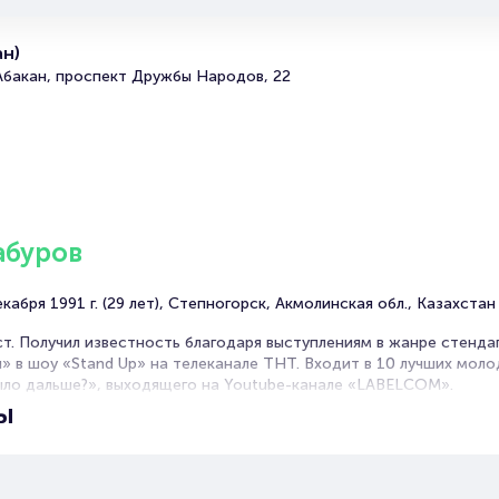
Portalbilet – удобный и надежный сервис для покупки 
билетов на мероприятия разного формата. Среднее вр
покупку билета здесь начиная с выбора места заверша
н)
оформлением его в зрительном зале на ваше имя зани
 Абакан, проспект Дружбы Народов, 22
более двух минут. Билеты на стендап концерт Нурлана
Сабурова пользуются большой популярностью у зрител
Спешите купить их, пока они есть в наличии.
Полезные ссылки
Подробнее о том, как вернуть, сдать или продать биле
абуров
читайте в разделах:
Продать билет
абря 1991 г. (29 лет), Степногорск, Акмолинская обл., Казахстан
Брокерам
Организаторам
. Получил известность благодаря выступлениям в жанре стендап.
 в шоу «Stand Up» на телеканале ТНТ. Входит в 10 лучших моло
было дальше?», выходящего на Youtube-канале «LABELCOM».
ы