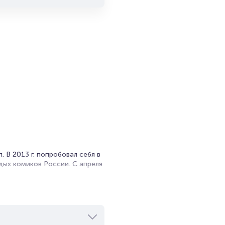
и продажи
емя на
я
мает не
ей.
т
 В 2013 г. попробовал себя в
дых комиков России. С апреля