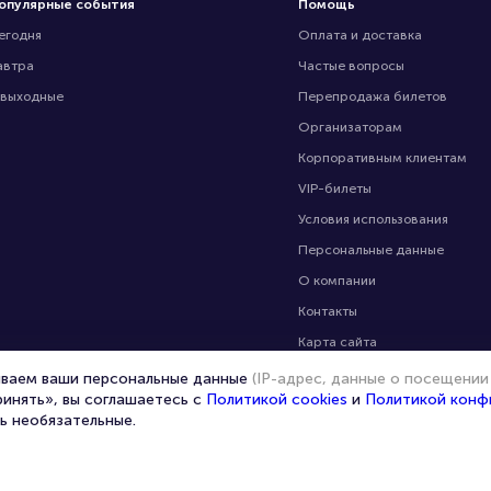
опулярные события
Помощь
егодня
Оплата и доставка
автра
Частые вопросы
 выходные
Перепродажа билетов
Организаторам
Корпоративным клиентам
VIP-билеты
Условия использования
Персональные данные
О компании
Контакты
Карта сайта
Управление cookies
ываем ваши персональные данные
(IP-адрес, данные о посещении
ринять», вы соглашаетесь с
Политикой cookies
и
Политикой конф
ь необязательные.
© 2020 -
2026
portalbilet.ru
Все права защищены