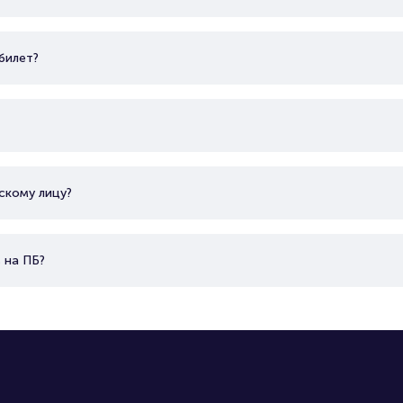
билет?
скому лицу?
 на ПБ?