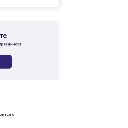
те
праздников
оится с